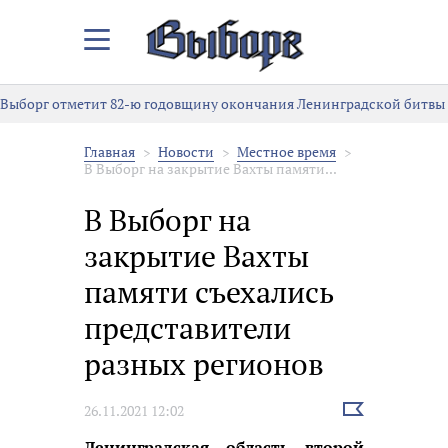
Закрыть/
Открыть
меню
Выборг отметит 82-ю годовщину окончания Ленинградской битвы
Главная
Новости
Местное время
В Выборг на закрытие Вахты памяти...
В Выборг на
закрытие Вахты
памяти съехались
представители
разных регионов
Выбрать
26.11.2021 12:02
новость
Ленинградская область второй