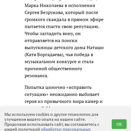
Марка Николаева в исполнении
Сергея Безрукова, который после
громкого скандала в прямом эфире
пытается спасти свою репутацию.
Чтобы загладить вину, он
отправляется на поиски
выпускницы детского дома Наташи
(Катя Боргадаева), чья победа в
музыкальном конкурсе и стала
причиной общественного
резонанса.
Попытка цинично «исправить
ситуацию» неожиданно выбивает
героя из привычного мира камер и
соцсетей. Марк сталкивается с
Мы используем cookies и другие технологии для
реальной жизнью и погружается в
улучшения вашего опыта на нашем сайте.
проблемы совершенно разных
Продолжая использовать сайт, вы соглашаетесь с
OK
людей: неравнодушного школьного
нашей политикой
обработки персональных