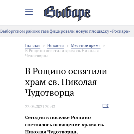
Закрыть/
Открыть
меню
ргском районе газифицировали новую площадку «Роскара»
«
Главная
Новости
Местное время
В Рощино освятили храм св. Николая
Чудотворца
В Рощино освятили
храм св. Николая
Чудотворца
Выбрать
22.05.2021 20:42
новость
Сегодня в посёлке Рощино
состоялось освящение храма св.
Николая Чудотворца,