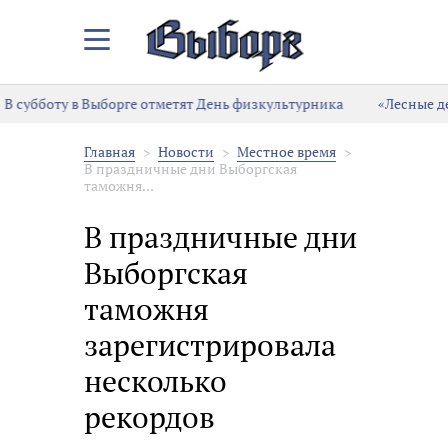
Закрыть/
Открыть
меню
В субботу в Выборге отметят День физкультурника
«Лесные де
Главная
Новости
Местное время
В праздничные дни Выборгская
таможня...
В праздничные дни
Выборгская
таможня
зарегистрировала
несколько
рекордов