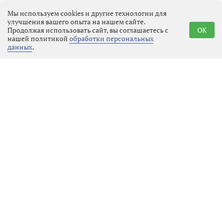
Каждый фильм, независимо от
Мы используем cookies и другие технологии для
жанра, получал примерно
улучшения вашего опыта на нашем сайте.
одинаковый бюджет, который
Продолжая использовать сайт, вы соглашаетесь с
OK
нашей политикой
обработки персональных
распределялся по строгим сметам.
данных
.
Фантастика не считалась
приоритетным направлением: она
требовала дорогостоящих
спецэффектов, сложных декораций
и часто выходила за рамки
привычного реализма, который
цензоры и партийные чиновники
считали более подходящим для
воспитания зрителей. В результате
студии предпочитали ставить
проверенные драмы, исторические
эпопеи или комедии, где риски
были ниже, а идеологическая
нагрузка — очевиднее.