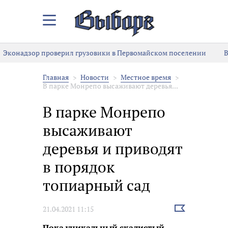
Закрыть/
Открыть
меню
Эконадзор проверил грузовики в Первомайском поселении
В
Главная
Новости
Местное время
В парке Монрепо высаживают деревья...
В парке Монрепо
высаживают
деревья и приводят
в порядок
топиарный сад
Выбрать
21.04.2021 11:15
новость
Пока уникальный скалистый