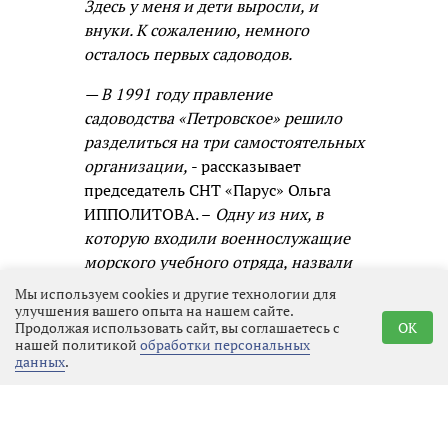
Здесь у меня и дети выросли, и
внуки. К сожалению, немного
осталось первых садоводов.
— В 1991 году правление
садоводства «Петровское» решило
разделиться на три самостоятельных
организации,
- рассказывает
председатель СНТ «Парус» Ольга
ИППОЛИТОВА. –
Одну из них, в
которую входили военнослужащие
морского учебного отряда, назвали
«Парус». Понятно почему, ведь
Мы используем cookies и другие технологии для
моряки ассоциируются с
улучшения вашего опыта на нашем сайте.
Продолжая использовать сайт, вы соглашаетесь с
OK
романтикой, водными просторами,
нашей политикой
обработки персональных
кораблями. Ветер наполняет паруса
данных
.
и гонит корабль вперёд! В 1993 году
первые члены садоводства получили
свидетельства о собственности.