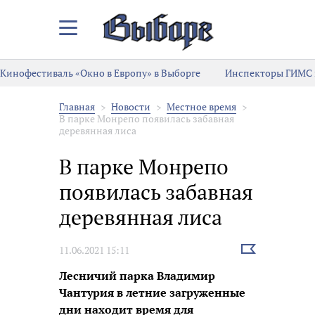
Закрыть/
Открыть
меню
Кинофестиваль «Окно в Европу» в Выборге
Инспекторы ГИМС 
Главная
Новости
Местное время
В парке Монрепо появилась забавная
деревянная лиса
В парке Монрепо
появилась забавная
деревянная лиса
Выбрать
11.06.2021 15:11
новость
Лесничий парка Владимир
Чантурия в летние загруженные
дни находит время для