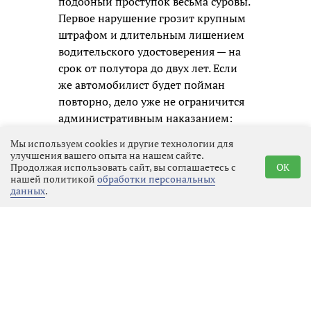
подобный проступок весьма суровы.
Первое нарушение грозит крупным
штрафом и длительным лишением
водительского удостоверения — на
срок от полутора до двух лет. Если
же автомобилист будет пойман
повторно, дело уже не ограничится
административным наказанием:
ему придётся отвечать по уголовной
Мы используем cookies и другие технологии для
статье, а это означает судимость и
улучшения вашего опыта на нашем сайте.
Продолжая использовать сайт, вы соглашаетесь с
OK
гораздо более серьёзные
нашей политикой
обработки персональных
ограничения в будущем.
данных
.
Госавтоинспекция призывает всех
участников движения не надеяться
на авось и помнить, что
единственный надёжный способ
избежать беды — это полностью
исключить алкоголь перед любой