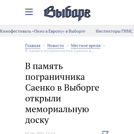
Закрыть/
Открыть
меню
Кинофестиваль «Окно в Европу» в Выборге
Инспекторы ГИМС 
Главная
Новости
Местное время
В память пограничника Саенко в...
В память
пограничника
Саенко в Выборге
открыли
мемориальную
доску
Выбрать
03.06.2021 13:54