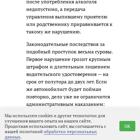
после употребления алкоголя
недопустимо, а передача
управления выпившему приятелю
или родственнику приравнивается к
такому же нарушению.
Законодательные последствия за
подобный проступок весьма суровы.
Первое нарушение грозит крупным
штрафом и длительным лишением
водительского удостоверения — на
срок от полутора до двух лет. Если
же автомобилист будет пойман
повторно, дело уже не ограничится
административным наказанием:
ему придётся отвечать по уголовной
Мы используем cookies и другие технологии для
статье, а это означает судимость и
улучшения вашего опыта на нашем сайте.
гораздо более серьёзные
Продолжая использовать сайт, вы соглашаетесь с
OK
нашей политикой
обработки персональных
ограничения в будущем.
данных
.