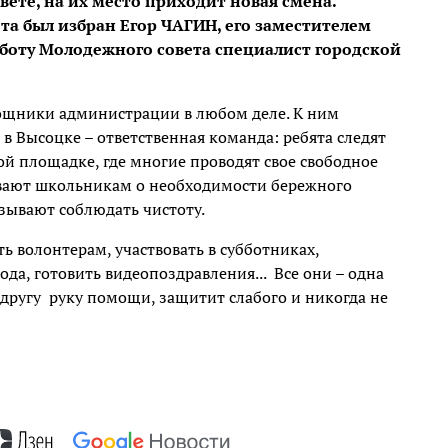
вете, на их место приходит новая смена.
а был избран Егор ЧАГИН, его заместителем
боту Молодежного совета специалист городской
ощники администрации в любом деле. К ним
 Высоцке – ответственная команда: ребята следят
й площадке, где многие проводят свое свободное
зывают школьникам о необходимости бережного
зывают соблюдать чистоту.
ь волонтерам, участвовать в субботниках,
ода, готовить видеопоздравления... Все они – одна
 другу руку помощи, защитит слабого и никогда не