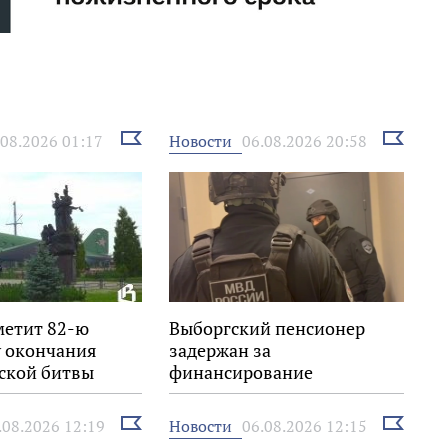
Выбрать
Выбрать
Новости
.08.2026 01:17
06.08.2026 20:58
новость
новость
метит 82-ю
Выборгский пенсионер
 окончания
задержан за
ской битвы
финансирование
экстремизма
Выбрать
Выбрать
Новости
.08.2026 12:19
06.08.2026 12:15
новость
новость