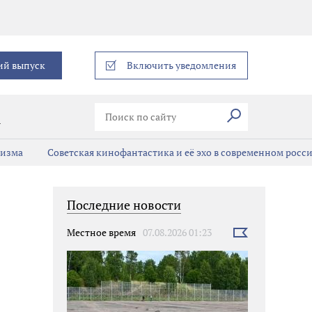
еграм
ий выпуск
Включить уведомления
Искать
В
мизма
Советская кинофантастика и её эхо в современном росс
Последние новости
Местное время
07.08.2026 01:23
Выбрать
новость