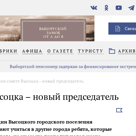
В
Одноклассники
YouTube
Тел
контакте
Свеж
БРИКИ
АФИША
О ГАЗЕТЕ
ТУРИСТУ
АРХИ
Выборгский пенсионер задержан за финансирование экстре
ом совете Высоцка – новый председатель
соцка – новый председатель
Выбрать
новость
ии Высоцкого городского поселения
ают учиться в другие города ребята, которые