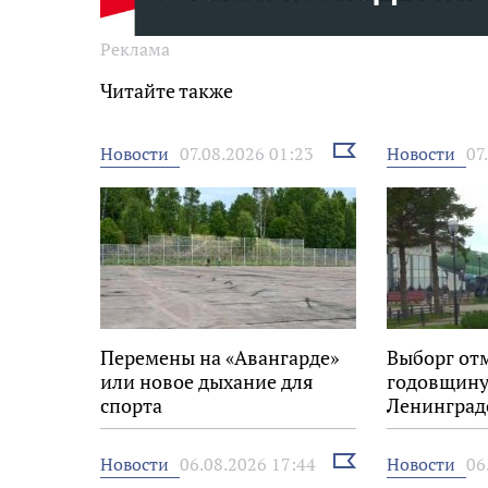
Реклама
Читайте также
Выбрать
Новости
Новости
07.08.2026 01:23
07
новость
Перемены на «Авангарде»
Выборг от
или новое дыхание для
годовщину
спорта
Ленинград
Выбрать
Новости
Новости
06.08.2026 17:44
06
новость