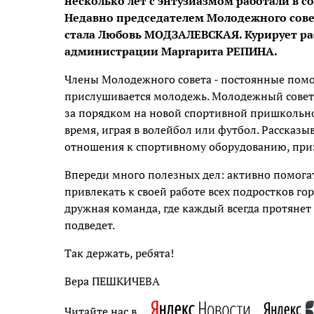
несколько лет с энтузиазмом работали в со
Недавно председателем Молодежного совет
стала Любовь МОДЗАЛЕВСКАЯ. Курирует ра
администрации Маргарита РЕПИНА.
Члены Молодежного совета - постоянные пом
прислушивается молодежь. Молодежный совет в
за порядком на новой спортивной пришкольно
время, играя в волейбол или футбол. Расска
отношения к спортивному оборудованию, при
Впереди много полезных дел: активно помогат
привлекать к своей работе всех подростков гор
дружная команда, где каждый всегда протянет
подведет.
Так держать, ребята!
Вера ПЕШКИЧЕВА
Читайте нас в