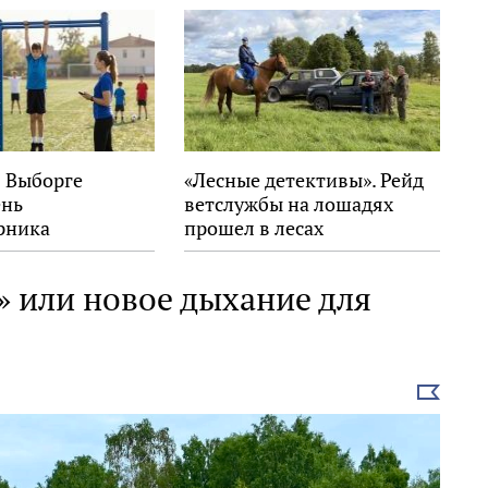
в Выборге
«Лесные детективы». Рейд
ень
ветслужбы на лошадях
рника
прошел в лесах
Выборгского района
» или новое дыхание для
Выбрать
новость