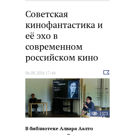
фестивале «Окно в Европу»
Советская
кинофантастика и
её эхо в
современном
российском кино
Выбрать
06.08.2026 17:44
новость
1373
В библиотеке Алвара Аалто