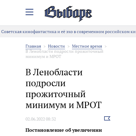
Закрыть/
Открыть
меню
Советская кинофантастика и её эхо в современном российском ки
Главная
Новости
Местное время
В Ленобласти подросли прожиточный
минимум и МРОТ
В Ленобласти
подросли
прожиточный
минимум и МРОТ
Выбрать
02.06.2022 08:32
новость
Постановление об увеличении