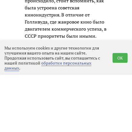
происходило, стоит вспомнить, как
была устроена советская
киноиндустрия. В отличие от
Голливуда, где жанровое кино было
двигателем коммерческого успеха, в
СССР приоритеты были иными.
Каждый фильм, независимо от
Мы используем cookies и другие технологии для
жанра, получал примерно
улучшения вашего опыта на нашем сайте.
одинаковый бюджет, который
Продолжая использовать сайт, вы соглашаетесь с
OK
нашей политикой
обработки персональных
распределялся по строгим сметам.
данных
.
Фантастика не считалась
приоритетным направлением: она
требовала дорогостоящих
спецэффектов, сложных декораций
и часто выходила за рамки
привычного реализма, который
цензоры и партийные чиновники
считали более подходящим для
воспитания зрителей. В результате