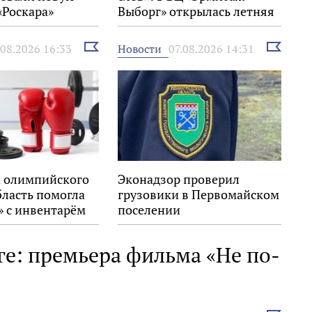
«Роскара»
Выборг» открылась летняя
выставка
Выбрать
Выбрать
Новости
.08.2026 16:33
07.08.2026 14:31
новость
новость
 олимпийского
Эконадзор проверил
бласть помогла
грузовики в Первомайском
» с инвентарём
поселении
ге: премьера фильма «Не по-