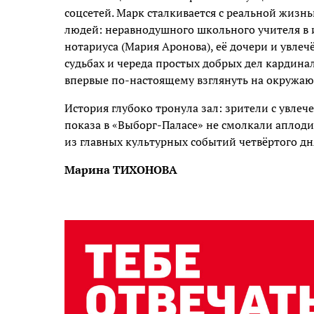
соцсетей. Марк сталкивается с реальной жизн
людей: неравнодушного школьного учителя в 
нотариуса (Мария Аронова), её дочери и увлеч
судьбах и череда простых добрых дел кардина
впервые по-настоящему взглянуть на окружа
История глубоко тронула зал: зрители с увле
показа в «Выборг-Паласе» не смолкали аплод
из главных культурных событий четвёртого дн
Марина ТИХОНОВА