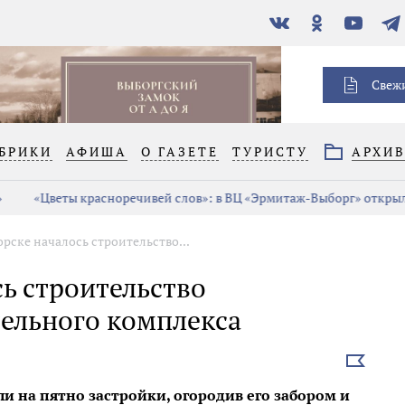
В
Одноклассники
YouTube
Тел
контакте
Свеж
БРИКИ
АФИША
О ГАЗЕТЕ
ТУРИСТУ
АРХИ
«Цветы красноречивей слов»: в ВЦ «Эрмитаж-Выборг» открыла
рске началось строительство...
ь строительство
ельного комплекса
Выбрать
новость
ли на пятно застройки, огородив его забором и