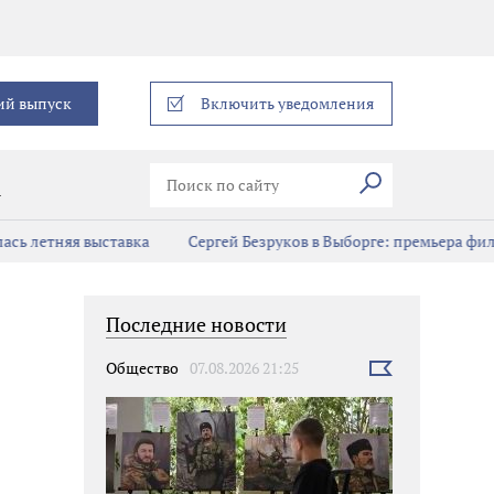
еграм
ий выпуск
Включить уведомления
Искать
В
сь летняя выставка
Сергей Безруков в Выборге: премьера фил
Последние новости
Общество
07.08.2026 21:25
Выбрать
новость