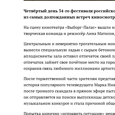
Четвёртый день 34-го фестиваля российск
из самых долгожданных встреч киносмотр
На сцену кинотеатра «Выборг-Палас» вышли на
творческая команда и режиссёр Анна Матисон,
Центральным и невероятно трогательным моме
вынесли специальную ладью с сырым бетоном,
аплодисменты зала оставил отпечаток своей 
отпечаток займет свое почётное место на горо
сохранив связь любимого миллионами артиста
После торжественной части зрителям представ
история популярного телеведущего Марка Ник
после громкого скандала в прямом эфире пыта
он отправляется на поиски выпускницы детског
музыкальном конкурсе и стала причиной обще
Попытка цинично «исправить ситуацию» неож