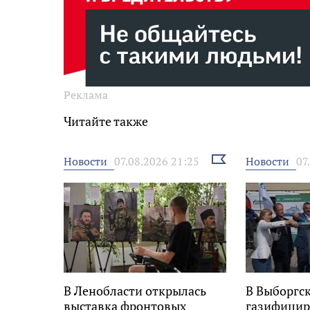
Реклама
Читайте также
Выбрать
Новости
Новости
07.08.2026 21:25
07
новость
В Ленобласти открылась
В Выборгс
выставка фронтовых
газифицир