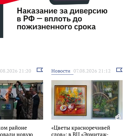
Выбрать
Выбрать
Новости
.08.2026 21:20
07.08.2026 21:12
новость
новость
ком районе
«Цветы красноречивей
овали новую
слов»: в ВЦ «Эрмитаж-