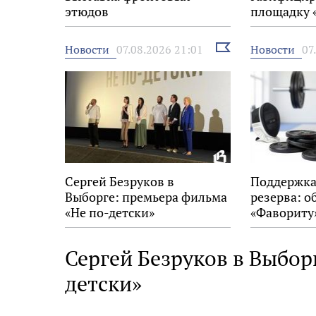
этюдов
площадку 
Выбрать
Новости
Новости
07.08.2026 21:01
07
новость
Сергей Безруков в
Поддержка
Выборге: премьера фильма
резерва: о
«Не по-детски»
«Фавориту
Сергей Безруков в Выбор
детски»