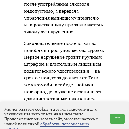
после употребления алкоголя
недопустимо, а передача
управления выпившему приятелю
или родственнику приравнивается к
такому же нарушению.
Законодательные последствия за
подобный проступок весьма суровы.
Первое нарушение грозит крупным
штрафом и длительным лишением
водительского удостоверения — на
срок от полутора до двух лет. Если
же автомобилист будет пойман
повторно, дело уже не ограничится
административным наказанием:
ему придётся отвечать по уголовной
Мы используем cookies и другие технологии для
статье, а это означает судимость и
улучшения вашего опыта на нашем сайте.
Продолжая использовать сайт, вы соглашаетесь с
OK
гораздо более серьёзные
нашей политикой
обработки персональных
ограничения в будущем.
данных
.