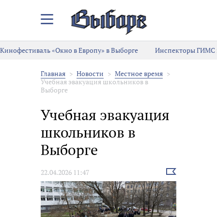
Закрыть/
Открыть
меню
Кинофестиваль «Окно в Европу» в Выборге
Инспекторы ГИМС 
Главная
Новости
Местное время
Учебная эвакуация школьников в
Выборге
Учебная эвакуация
школьников в
Выборге
Выбрать
22.04.2026 11:47
новость