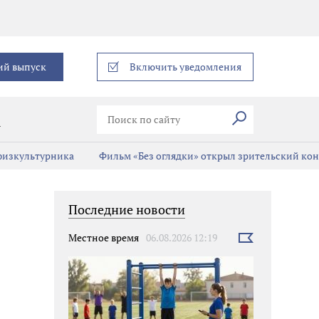
еграм
ий выпуск
Включить уведомления
Искать
В
 физкультурника
Фильм «Без оглядки» открыл зрительский кон
Последние новости
Местное время
06.08.2026 12:19
Выбрать
новость