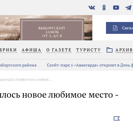
В
Одноклассники
YouTube
Тел
контакте
Свеж
БРИКИ
АФИША
О ГАЗЕТЕ
ТУРИСТУ
АРХИ
Выборгского района
Скейт-парк у «Авангарда» откроют в День
ысоцка появилось новое...
лось новое любимое место -
Выбрать
новость