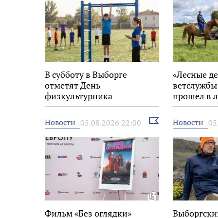
В субботу в Выборге
«Лесные де
отметят День
ветслужбы
физкультурника
прошел в л
Выборгско
Выбрать
Новости
Новости
05.08.2026 22:00
05
новость
Фильм «Без оглядки»
Выборгски