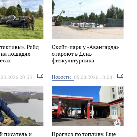
тективы». Рейд
Скейт-парк у «Авангарда»
 на лошадях
откроют в День
есах
физкультурника
го района
Выбрать
Выбрать
Новости
.08.2026 20:33
05.08.2026 18:08
новость
новость
й писатель и
Прогноз по топливу. Еще