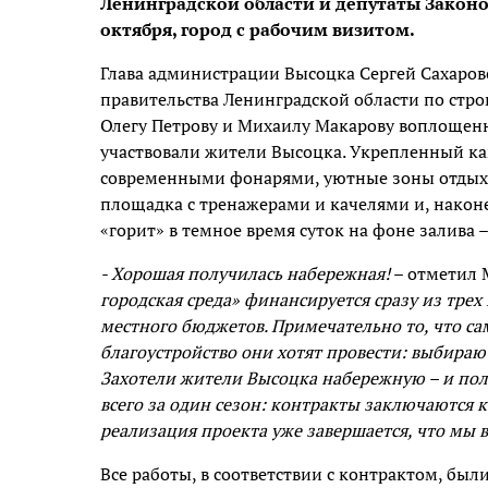
Ленинградской области и депутаты Законо
октября, город с рабочим визитом.
Глава администрации Высоцка Сергей Сахаров
правительства Ленинградской области по стр
Олегу Петрову и Михаилу Макарову воплощенн
участвовали жители Высоцка. Укрепленный ка
современными фонарями, уютные зоны отдыха,
площадка с тренажерами и качелями и, наконе
«горит» в темное время суток на фоне залива
- Хорошая получилась набережная!
– отметил 
городская среда» финансируется сразу из трех
местного бюджетов. Примечательно то, что са
благоустройство они хотят провести: выбираю
Захотели жители Высоцка набережную – и полу
всего за один сезон: контракты заключаются ко
реализация проекта уже завершается, что мы 
Все работы, в соответствии с контрактом, был