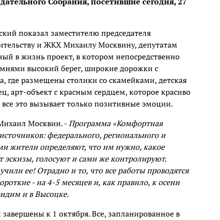
дательного Собрания, посетившие сегодня, 27
ский показал заместителю председателя
оительству и ЖКХ Михаилу Москвину, депутатам
ый в жизнь проект, в котором непосредственно
мнями высокий берег, широкие дорожки с
 где размещены столики со скамейками, детская
ц, арт-объект с красным сердцем, которое красиво
 – все это вызывает только позитивные эмоции.
Михаил Москвин. -
Программа «Комфортная
 источников: федерального, регионального и
ми жители определяют, что им нужно, какое
т эскизы, голосуют и сами же контролируют.
чили ее! Отрадно и то, что все работы проводятся
роткие - на 4-5 месяцев и, как правило, к осени
видим и в Высоцке.
и завершены к 1 октября. Все, запланированное в