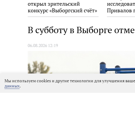
открыл зрительский
исследова
конкурс «Выборгский счёт»
Привалов 
на 34-м фестивале «Окно в
награду «
Европу»
В субботу в Выборге отм
06.08.2026 12:19
Мы используем cookies и другие технологии для улучшения ваше
данных
.