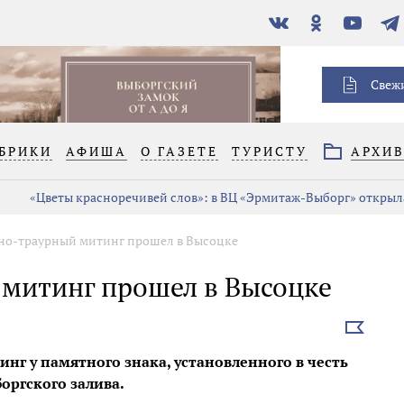
В
Одноклассники
YouTube
Тел
контакте
Свеж
БРИКИ
АФИША
О ГАЗЕТЕ
ТУРИСТУ
АРХИ
«Цветы красноречивей слов»: в ВЦ «Эрмитаж-Выборг» открыла
но-траурный митинг прошел в Высоцке
митинг прошел в Высоцке
Выбрать
новость
нг у памятного знака, установленного в честь
оргского залива.