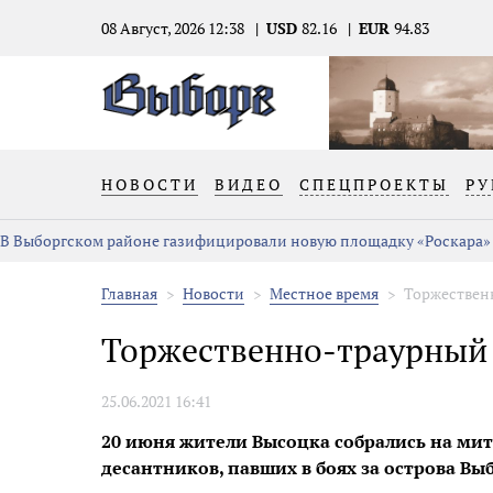
08 Август, 2026 12:38
USD
82.16
EUR
94.83
НОВОСТИ
ВИДЕО
СПЕЦПРОЕКТЫ
РУ
В Выборгском районе газифицировали новую площадку «Роскара»
Главная
Новости
Местное время
Торжествен
Торжественно-траурный 
25.06.2021 16:41
20 июня жители Высоцка собрались на мити
десантников, павших в боях за острова Выб