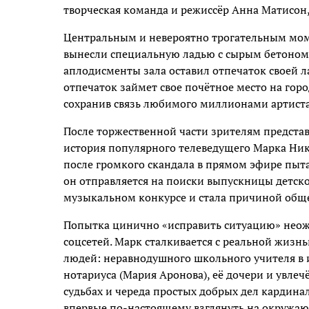
творческая команда и режиссёр Анна Матисон,
Центральным и невероятно трогательным моме
вынесли специальную ладью с сырым бетоном,
аплодисменты зала оставил отпечаток своей 
отпечаток займет свое почётное место на горо
сохранив связь любимого миллионами артиста
После торжественной части зрителям представ
история популярного телеведущего Марка Ник
после громкого скандала в прямом эфире пыта
он отправляется на поиски выпускницы детског
музыкальном конкурсе и стала причиной обще
Попытка цинично «исправить ситуацию» неож
соцсетей. Марк сталкивается с реальной жизн
людей: неравнодушного школьного учителя в 
нотариуса (Мария Аронова), её дочери и увлеч
судьбах и череда простых добрых дел кардина
впервые по-настоящему взглянуть на окружа