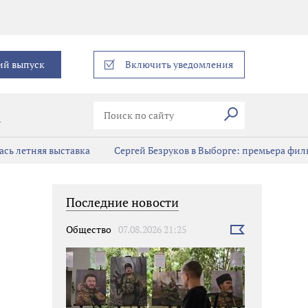
еграм
ий выпуск
Включить уведомления
Искать
В
сь летняя выставка
Сергей Безруков в Выборге: премьера фил
Последние новости
Общество
07.08.2026 21:25
Выбрать
новость