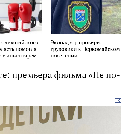
 олимпийского
Эконадзор проверил
бласть помогла
грузовики в Первомайском
» с инвентарём
поселении
ге: премьера фильма «Не по-
Выбрать
новость