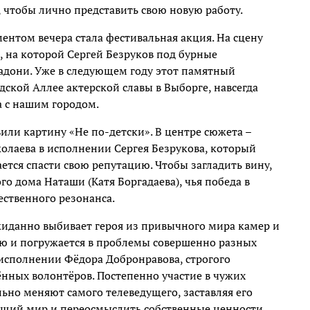
 чтобы лично представить свою новую работу.
нтом вечера стала фестивальная акция. На сцену
 на которой Сергей Безруков под бурные
ладони. Уже в следующем году этот памятный
дской Аллее актерской славы в Выборге, навсегда
 с нашим городом.
или картину «Не по-детски». В центре сюжета –
олаева в исполнении Сергея Безрукова, который
ется спасти свою репутацию. Чтобы загладить вину,
о дома Наташи (Катя Боргадаева), чья победа в
ственного резонанса.
иданно выбивает героя из привычного мира камер и
ью и погружается в проблемы совершенно разных
исполнении Фёдора Добронравова, строгого
ённых волонтёров. Постепенно участие в чужих
льно меняют самого телеведущего, заставляя его
ющий мир и переосмыслить собственные ценности.