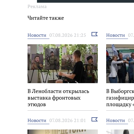
Реклама
Читайте также
Выбрать
Новости
Новости
07.08.2026 21:25
07
новость
В Ленобласти открылась
В Выборгс
выставка фронтовых
газифицир
этюдов
площадку 
Выбрать
Новости
Новости
07.08.2026 21:01
07
новость