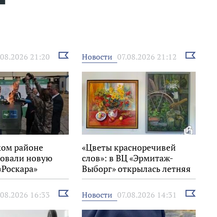
Выбрать
Выбрать
Новости
.08.2026 21:20
07.08.2026 21:12
новость
новость
ком районе
«Цветы красноречивей
овали новую
слов»: в ВЦ «Эрмитаж-
«Роскара»
Выборг» открылась летняя
выставка
Выбрать
Выбрать
Новости
.08.2026 16:33
07.08.2026 14:31
новость
новость