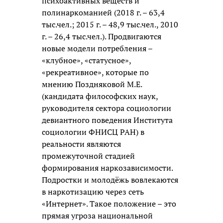
психоактивных веществ и
полинаркоманией (2018 г. – 63,4
тыс.чел.; 2015 г. – 48,9 тыс.чел., 2010
г. – 26,4 тыс.чел.). Продвигаются
новые модели потребления –
«клубное», «статусное»,
«рекреативное», которые по
мнению Поздняковой М.Е.
(кандидата философских наук,
руководителя сектора социологии
девиантного поведения Института
социологии ФНИСЦ РАН) в
реальности являются
промежуточной стадией
формирования наркозависимости.
Подростки и молодёжь вовлекаются
в наркотизацию через сеть
«Интернет». Такое положение – это
прямая угроза национальной