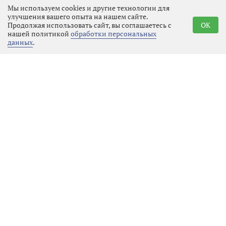
Мы используем cookies и другие технологии для
жанра, получал примерно
улучшения вашего опыта на нашем сайте.
одинаковый бюджет, который
Продолжая использовать сайт, вы соглашаетесь с
OK
нашей политикой
обработки персональных
распределялся по строгим сметам.
данных
.
Фантастика не считалась
приоритетным направлением: она
требовала дорогостоящих
спецэффектов, сложных декораций
и часто выходила за рамки
привычного реализма, который
цензоры и партийные чиновники
считали более подходящим для
воспитания зрителей. В результате
студии предпочитали ставить
проверенные драмы, исторические
эпопеи или комедии, где риски
были ниже, а идеологическая
нагрузка — очевиднее.
Оттепель и космос: новый