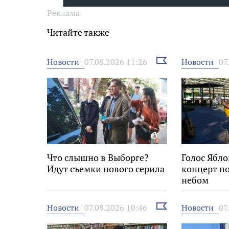
Реклама
Читайте также
Выбрать
Новости
Новости
07.08.2026 11:26
07
новость
Что слышно в Выборге?
Голос Ябло
Идут съемки нового серила
концерт п
небом
Выбрать
Новости
Новости
07.08.2026 10:46
07
новость