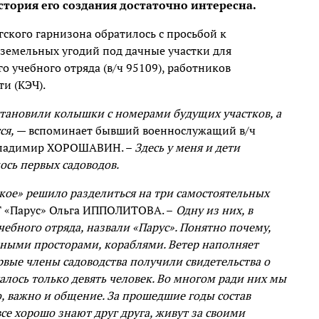
стория его создания достаточно интересна.
ского гарнизона обратилось с просьбой к
 земельных угодий под дачные участки для
о учебного отряда (в/ч 95109), работников
и (КЭЧ).
установили колышки с номерами будущих участков, а
ся,
— вспоминает бывший военнослужащий в/ч
 Владимир ХОРОШАВИН. –
Здесь у меня и дети
ось первых садоводов.
ское» решило разделиться на три самостоятельных
Т «Парус» Ольга ИППОЛИТОВА. –
Одну из них, в
бного отряда, назвали «Парус». Понятно почему,
дными просторами, кораблями. Ветер наполняет
ервые члены садоводства получили свидетельства о
талось только девять человек. Во многом ради них мы
о, важно и общение. За прошедшие годы состав
все хорошо знают друг друга, живут за своими