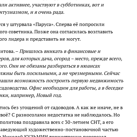
ли активнее, участвуют в субботниках, вот и
тузиазмом, и я очень рада.
ся у штурвала «Паруса». Сперва её попросили
ого советника. Позже она согласилась возглавить
ого лидера и представить не могут.
итова. –
Пришлось вникать в финансовые и
ов, для которых дача, огород – место, прежде всего,
ого. Они не обязаны разбираться в нюансах
должны быть посильными, а не чрезмерными. Сейчас
нашли возможность построить первую недвижимость
адоводства. Офис необходим для работы, а в беседке
ики, например, Новый год.
ись без угощений от садоводов. А как же иначе, не в
своё? С разносолами недостатка не наблюдалось. Но
политова поздравила всех с 30-летием СНТ, а его
 заведующий художественно-постановочной частью
ра Николай КУЗЬМИН торжественно перерезал