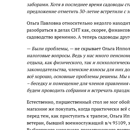
заборами. Хотя в последнее время садоводы ста
предложение отметить 30-летие встретили с эн
Ольга Павловна относительно недолго находит
разобраться в делах СНТ как, скорее, финансов
садоводство временно. А теперь садоводы друг
—
Были проблемы,
— не скрывает Ольга Иппол
налоговые вопросы. Ведь у нас много пенсионер
отдыха, как физического, так и психологическ
законодательства, членские взносы для них 
всё хорошо, основные проблемы решены. Мы 
– беседку и помещение для членов правления с
будем проводить собрания и встречать праздн
Естественно, пиршественный стол не мог обойт
магазине же покупать, когда практически всё 
перед тем, как приступить к трапезе, Ольга Ип
ветеран, бывший военнослужащий в/ч 95109,
Выборгского народного драматического теат