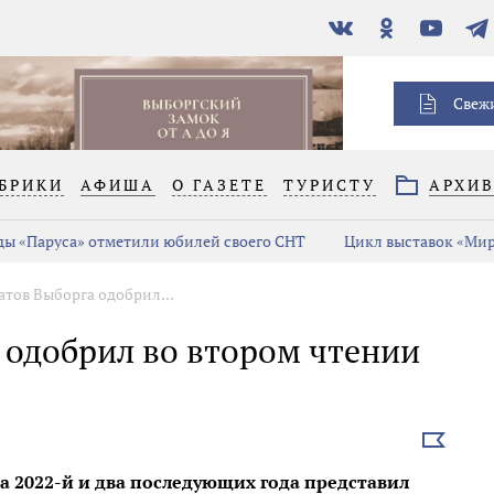
В
Одноклассники
YouTube
Тел
контакте
Свеж
БРИКИ
АФИША
О ГАЗЕТЕ
ТУРИСТУ
АРХИ
ы «Паруса» отметили юбилей своего СНТ
Цикл выставок «Мир 
атов Выборга одобрил...
 одобрил во втором чтении
Выбрать
новость
а 2022-й и два последующих года представил