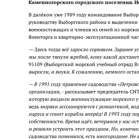
Каменногорского городского поселения. И
В далёком уже 1989 году командование Выборг
руководству Выборгского района о выделении
военнослужащих и членов их семей из морског
Военторга и квартирно-эксплуатационной част
— Здесь тогда всё заросло сорняком. Заранее 
мы после тянули жребий, кому какой достанет
95109 (Выборгский морской учебный отряд)
выросли, и внуки. К сожалению, немного остал
— В 1991 году правление садоводства «Петров
организации,
- рассказывает председатель СН
которую входили военнослужащие морского уче
ведь моряки ассоциируются с романтикой, во
паруса и гонит корабль вперёд! В 1993 году п
собственности. Время идёт, ветеранов у нас ос
и решили устроить этот праздник. Но, конечн
садоводства поменялся, есть иногородние. Не 