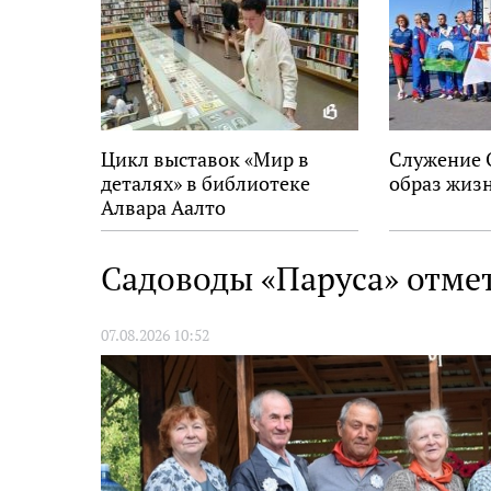
Цикл выставок «Мир в
Служение 
деталях» в библиотеке
образ жиз
Алвара Аалто
Садоводы «Паруса» отме
07.08.2026 10:52