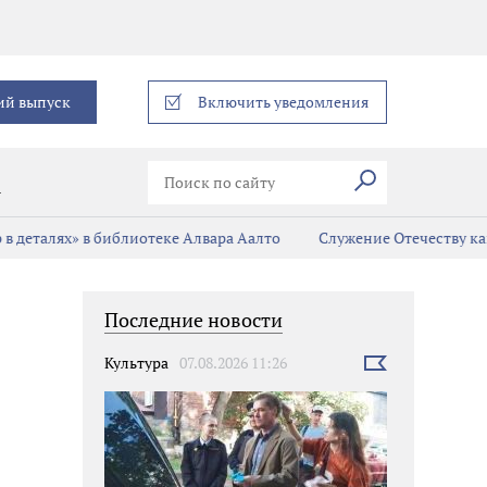
еграм
ий выпуск
Включить уведомления
Искать
В
в деталях» в библиотеке Алвара Аалто
Служение Отечеству ка
Последние новости
Культура
07.08.2026 11:26
Выбрать
новость