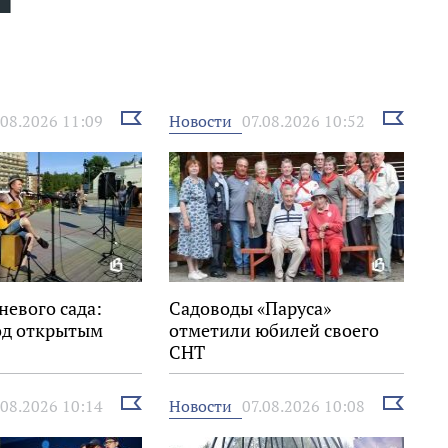
Выбрать
Выбрать
Новости
.08.2026 11:09
07.08.2026 10:52
новость
новость
невого сада:
Садоводы «Паруса»
од открытым
отметили юбилей своего
СНТ
Выбрать
Выбрать
Новости
.08.2026 10:14
07.08.2026 10:08
новость
новость