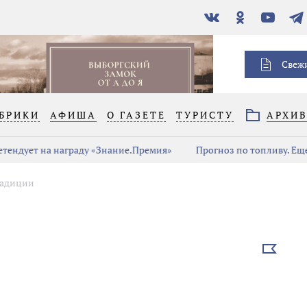
В
Одноклассники
YouTube
Тел
контакте
Свеж
БРИКИ
АФИША
О ГАЗЕТЕ
ТУРИСТУ
АРХИ
дует на награду «Знание.Премия»
Прогноз по топливу. Еще д
радиции
Выбрать
новость