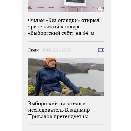
Фильм «Без оглядки» открыл
зрительский конкурс
«Выборгский счёт» на 34-м
фестивале «Окно в Европу»
Люди
05.08.2026 20:33
Выбрать
новость
Выборгский писатель и
исследователь Владимир
Привалов претендует на
награду «Знание.Премия»