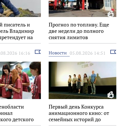
й писатель и
Прогноз по топливу. Еще
тель Владимир
две недели до полного
претендует на
снятия лимитов
Знание.Премия»
Выбрать
Выбрать
Новости
.08.2026 16:16
05.08.2026 14:51
новость
новость
енобласти
Первый день Конкурса
финал
анимационного кино: от
кого детского
семейных историй до
ского форума
взрослых размышлений