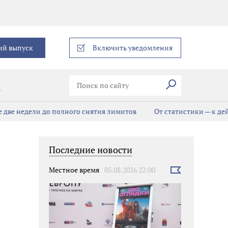
еграм
ий выпуск
Включить уведомления
Искать
В
ве недели до полного снятия лимитов
От статистики — к дейст
Последние новости
Местное время
05.08.2026 22:00
Выбрать
новость