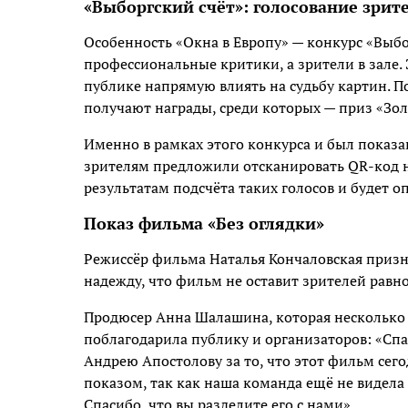
«Выборгский счёт»: голосование зрит
Особенность «Окна в Европу» — конкурс «Выбо
профессиональные критики, а зрители в зале. 
публике напрямую влиять на судьбу картин. 
получают награды, среди которых — приз «Зол
Именно в рамках этого конкурса и был показа
зрителям предложили отсканировать QR-код н
результатам подсчёта таких голосов и будет о
Показ фильма «Без оглядки»
Режиссёр фильма Наталья Кончаловская призн
надежду, что фильм не оставит зрителей рав
Продюсер Анна Шалашина, которая несколько л
поблагодарила публику и организаторов: «Спа
Андрею Апостолову за то, что этот фильм сего
показом, так как наша команда ещё не видела
Спасибо, что вы разделите его с нами».