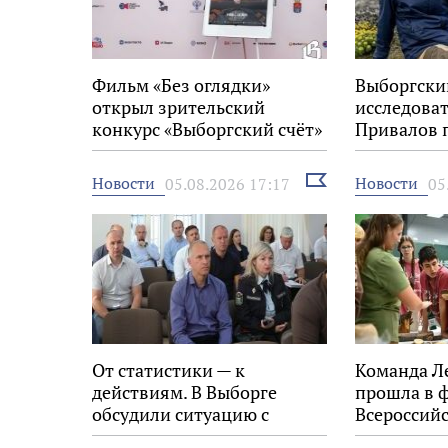
Фильм «Без оглядки»
Выборгски
открыл зрительский
исследова
конкурс «Выборгский счёт»
Привалов 
на 34-м фестивале «Окно в
награду «
Европу»
Выбрать
Новости
Новости
05.08.2026 17:17
05
новость
От статистики — к
Команда Л
действиям. В Выборге
прошла в 
обсудили ситуацию с
Всероссийс
пожарами в
экологиче