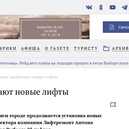
В
Одноклассники
YouTube
Тел
контакте
Свеж
БРИКИ
АФИША
О ГАЗЕТЕ
ТУРИСТУ
АРХИ
тективы». Рейд ветслужбы на лошадях прошел в лесах Выборгского
борге заработают новые лифты
тают новые лифты
Выбрать
новость
шем городе продолжается установка новых
иректора компании Лифтремонт Антона