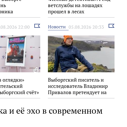
ень
ветслужбы на лошадях
рника
прошел в лесах
Выборгского района
Выбрать
Выбрать
Новости
.08.2026 22:00
05.08.2026 20:33
новость
новость
з оглядки»
Выборгский писатель и
ительский
исследователь Владимир
ыборгский счёт»
Привалов претендует на
стивале «Окно в
награду «Знание.Премия»
а и её эхо в современном