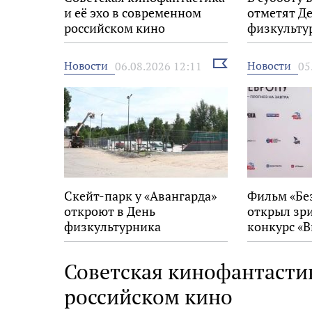
и её эхо в современном
отметят Д
российском кино
физкульту
Выбрать
Новости
Новости
06.08.2026 12:11
05
новость
Скейт-парк у «Авангарда»
Фильм «Бе
откроют в День
открыл зр
физкультурника
конкурс «В
на 34-м фе
Европу»
Советская кинофантастик
российском кино