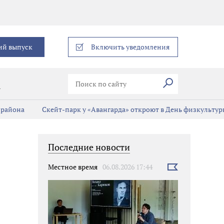
еграм
ий выпуск
Включить уведомления
Искать
В
 района
Скейт-парк у «Авангарда» откроют в День физкульту
Последние новости
Местное время
06.08.2026 17:44
Выбрать
новость