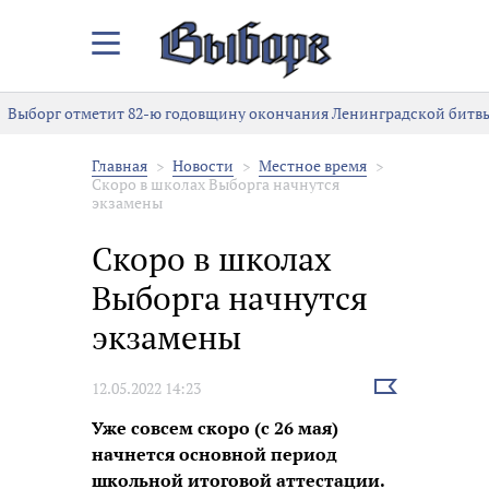
Закрыть/
Открыть
меню
Выборг отметит 82-ю годовщину окончания Ленинградской битвы
Главная
Новости
Местное время
Скоро в школах Выборга начнутся
экзамены
Скоро в школах
Выборга начнутся
экзамены
Выбрать
12.05.2022 14:23
новость
Уже совсем скоро (с 26 мая)
начнется основной период
школьной итоговой аттестации.