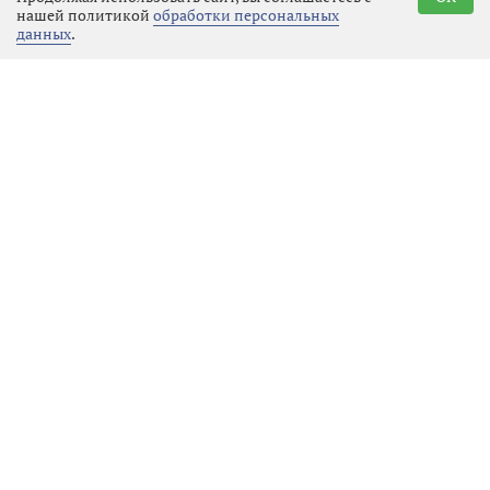
нашей политикой
обработки персональных
ограничения в будущем.
данных
.
Госавтоинспекция призывает всех
участников движения не надеяться
на авось и помнить, что
единственный надёжный способ
избежать беды — это полностью
исключить алкоголь перед любой
поездкой. В конце концов, вызвать
такси или воспользоваться
общественным транспортом
гораздо дешевле и безопаснее, чем
потом расплачиваться деньгами,
правами или, что ещё страшнее,
чужим здоровьем.