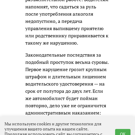
напомнят, что садиться за руль
после употребления алкоголя
недопустимо, а передача
управления выпившему приятелю
или родственнику приравнивается к
такому же нарушению.
Законодательные последствия за
подобный проступок весьма суровы.
Первое нарушение грозит крупным
штрафом и длительным лишением
водительского удостоверения — на
срок от полутора до двух лет. Если
же автомобилист будет пойман
повторно, дело уже не ограничится
административным наказанием:
ему придётся отвечать по уголовной
Мы используем cookies и другие технологии для
статье, а это означает судимость и
улучшения вашего опыта на нашем сайте.
Продолжая использовать сайт, вы соглашаетесь с
OK
гораздо более серьёзные