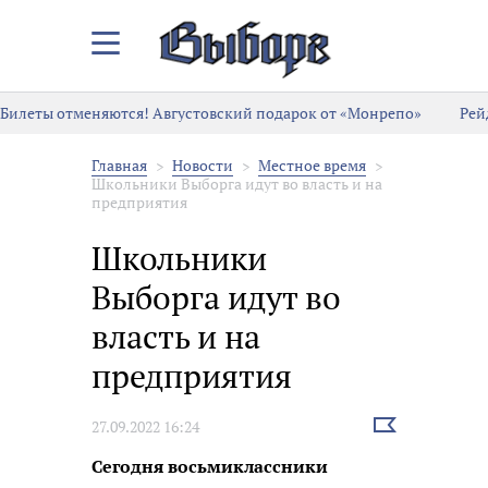
Закрыть/
Открыть
меню
Билеты отменяются! Августовский подарок от «Монрепо»
Рей
Главная
Новости
Местное время
Школьники Выборга идут во власть и на
предприятия
Школьники
Выборга идут во
власть и на
предприятия
Выбрать
27.09.2022 16:24
новость
Сегодня восьмиклассники