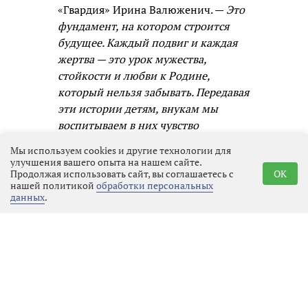
«Гвардия» Ирина Валюженич. —
Это
фундамент, на котором строится
будущее. Каждый подвиг и каждая
жертва — это урок мужества,
стойкости и любви к Родине,
который нельзя забывать. Передавая
эти истории детям, внукам мы
воспитываем в них чувство
ответственности, гордости и
Мы используем cookies и другие технологии для
единства с народом. Я рада, что
улучшения вашего опыта на нашем сайте.
Продолжая использовать сайт, вы соглашаетесь с
OK
через творчество и музыку могу
нашей политикой
обработки персональных
быть частью этого процесса.
данных
.
Участник ансамбля «Гвардия»
Михаил Дубайлов отметил, что
сохранение памяти о подвигах — это
долг каждого. Будущие поколения
должны знать, какой ценой была
завоёвана свобода. Память о