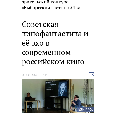
зрительский конкурс
«Выборгский счёт» на 34-м
фестивале «Окно в Европу»
Советская
кинофантастика и
её эхо в
современном
российском кино
Выбрать
06.08.2026 17:44
новость
2256