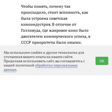
Чтобы понять, почему так
происходило, стоит вспомнить, как
была устроена советская
киноиндустрия. В отличие от
Голливуда, где жанровое кино было
двигателем коммерческого успеха, в
СССР приоритеты были иными.
Каждый фильм, независимо от
Мы используем cookies и другие технологии для
жанра, получал примерно
улучшения вашего опыта на нашем сайте.
одинаковый бюджет, который
Продолжая использовать сайт, вы соглашаетесь с
OK
нашей политикой
обработки персональных
распределялся по строгим сметам.
данных
.
Фантастика не считалась
приоритетным направлением: она
требовала дорогостоящих
спецэффектов, сложных декораций
и часто выходила за рамки
привычного реализма, который
цензоры и партийные чиновники