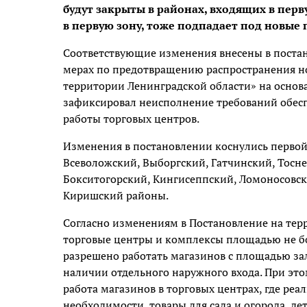
будут закрыты в районах, входящих в пер
в первую зону, тоже подпадает под новые п
Соответствующие изменения внесены в постан
мерах по предотвращению распространения н
территории Ленинградской области» на основ
зафиксировал неисполнение требований обес
работы торговых центров.
Изменения в постановлении коснулись первой 
Всеволожский, Выборгский, Гатчинский, Тосне
Бокситогорский, Кингисеппский, Ломоносовск
Киришский районы.
Согласно изменениям в Постановление на тер
торговые центры и комплексы площадью не бол
разрешено работать магазинов с площадью за
наличии отдельного наружного входа. При эт
работа магазинов в торговых центрах, где ре
необходимости, товары для сада и огорода, де