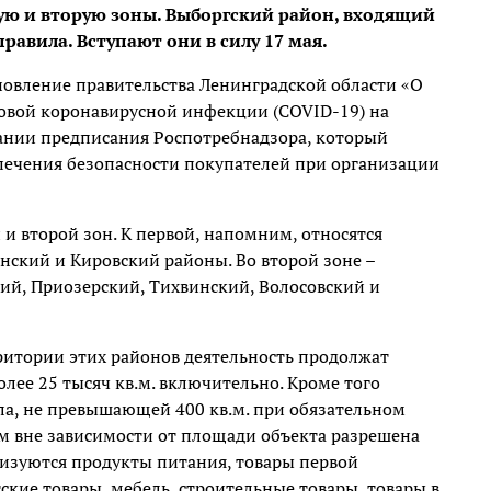
вую и вторую зоны. Выборгский район, входящий
равила. Вступают они в силу 17 мая.
овление правительства Ленинградской области «О
овой коронавирусной инфекции (COVID-19) на
ании предписания Роспотребнадзора, который
печения безопасности покупателей при организации
и второй зон. К первой, напомним, относятся
нский и Кировский районы. Во второй зоне –
ий, Приозерский, Тихвинский, Волосовский и
ритории этих районов деятельность продолжат
ее 25 тысяч кв.м. включительно. Кроме того
ла, не превышающей 400 кв.м. при обязательном
ом вне зависимости от площади объекта разрешена
ализуются продукты питания, товары первой
тские товары, мебель, строительные товары, товары в