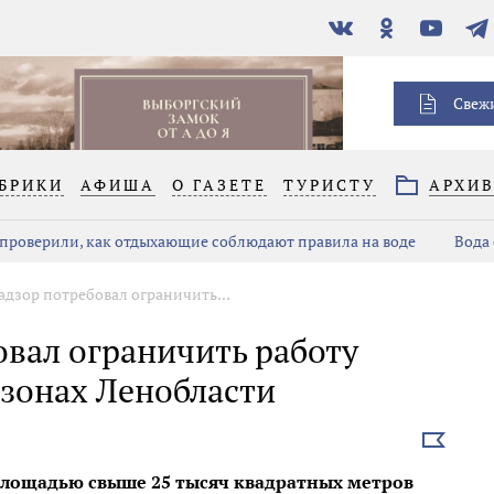
В
Одноклассники
YouTube
Тел
контакте
Свеж
БРИКИ
АФИША
О ГАЗЕТЕ
ТУРИСТУ
АРХИ
проверили, как отдыхающие соблюдают правила на воде
Вода 
дзор потребовал ограничить...
вал ограничить работу
 зонах Ленобласти
Выбрать
новость
площадью свыше 25 тысяч квадратных метров