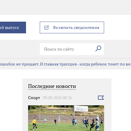
еграм
ий выпуск
Включить уведомления
Искать
В
ошибок не прощает. И главная трагедия - когда ребенок тонет по в
Последние новости
Спорт
09.08.2026 00:36
Выбрать
новость