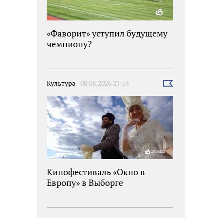
«Фаворит» уступил будущему
чемпиону?
Культура
08.08.2026 21:34
Выбрать
новость
Кинофестиваль «Окно в
Европу» в Выборге