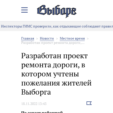
Закрыть/
Открыть
меню
Инспекторы ГИМС проверили, как отдыхающие соблюдают правила
Главная
Новости
Местное время
Разработан проект ремонта дороги,...
Разработан проект
ремонта дороги, в
котором учтены
пожелания жителей
Выборга
Выбрать
18.11.2022 13:43
новость
По заказу районной