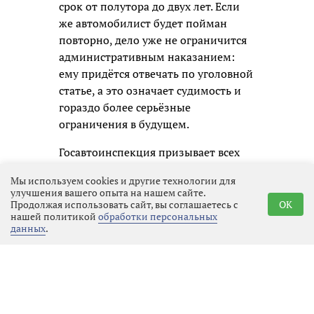
срок от полутора до двух лет. Если
же автомобилист будет пойман
повторно, дело уже не ограничится
административным наказанием:
ему придётся отвечать по уголовной
статье, а это означает судимость и
гораздо более серьёзные
ограничения в будущем.
Госавтоинспекция призывает всех
участников движения не надеяться
Мы используем cookies и другие технологии для
на авось и помнить, что
улучшения вашего опыта на нашем сайте.
единственный надёжный способ
Продолжая использовать сайт, вы соглашаетесь с
OK
нашей политикой
обработки персональных
избежать беды — это полностью
данных
.
исключить алкоголь перед любой
поездкой. В конце концов, вызвать
такси или воспользоваться
общественным транспортом
гораздо дешевле и безопаснее, чем