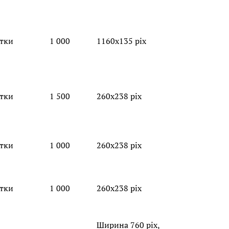
утки
1 000
1160х135 pix
утки
1 500
260х238 pix
утки
1 000
260х238 pix
утки
1 000
260х238 pix
Ширина 760 pix,