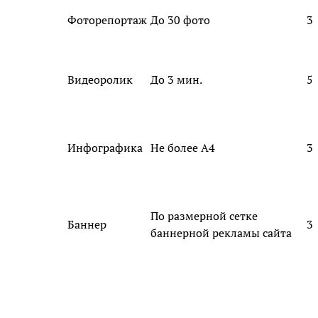
Фоторепортаж
До 30 фото
3
Видеоролик
До 3 мин.
5
Инфографика
Не более А4
3
По размерной сетке
Баннер
3
баннерной рекламы сайта