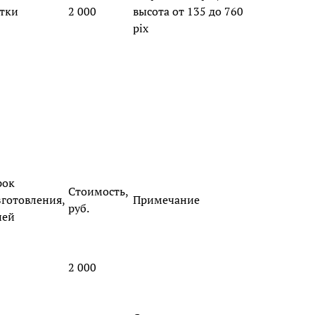
утки
2 000
высота от 135 до 760
pix
рок
Стоимость,
зготовления,
Примечание
руб.
ней
2 000