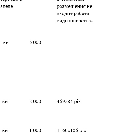
азделе
размещения не
входит работа
видеооператора.
утки
3 000
утки
2 000
459х84 pix
утки
1 000
1160х135 pix