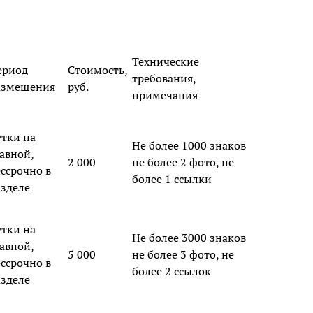
Технические
ериод
Стоимость,
требования,
азмещения
руб.
примечания
утки на
Не более 1000 знаков
авной,
2 000
не более 2 фото, не
ессрочно в
более 1 ссылки
азделе
утки на
Не более 3000 знаков
авной,
5 000
не более 3 фото, не
ессрочно в
более 2 ссылок
азделе