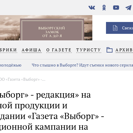
В
Одноклассники
YouTube
Тел
контакте
Свеж
БРИКИ
АФИША
О ГАЗЕТЕ
ТУРИСТУ
АРХИ
 молодёжью
Что слышно в Выборге? Идут съемки нового серил
О «Газета «Выборг» -...
ыборг» - редакция» на
ной продукции и
дании «Газета «Выборг» -
ационной кампании на