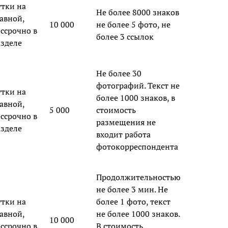
утки на
Не более 8000 знаков
авной,
10 000
не более 5 фото, не
ессрочно в
более 3 ссылок
азделе
Не более 30
фотографий. Текст не
утки на
более 1000 знаков, в
авной,
5 000
стоимость
ессрочно в
размещения не
азделе
входит работа
фотокорреспондента
Продолжительностью
не более 3 мин. Не
утки на
более 1 фото, текст
авной,
не более 1000 знаков.
10 000
ессрочно в
В стоимость