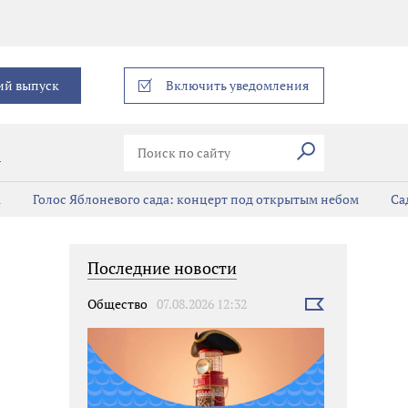
еграм
ий выпуск
Включить уведомления
Искать
В
а
Голос Яблоневого сада: концерт под открытым небом
Са
Последние новости
Общество
07.08.2026 12:32
Выбрать
новость