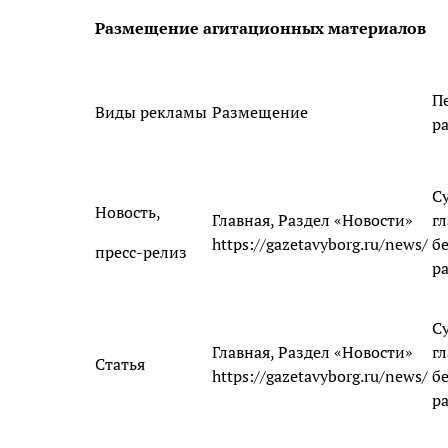
Размещение агитационных материалов
П
Виды рекламы
Размещение
р
С
Новость,
Главная, Раздел «Новости»
гл
https://gazetavyborg.ru/news/
б
пресс-релиз
р
С
Главная, Раздел «Новости»
гл
Статья
https://gazetavyborg.ru/news/
б
р