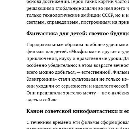
основа достижений. Герои таких картин част
решающими глобальные задачи во имя всего че
только технологические амбиции СССР, но и и
светлым, справедливым, построенным на при
Фантастика для детей: светлое будущ
Парадоксальным образом наиболее удачными
фильмы для детей. «Мосфильм» и другие студи
приключения, науку и нравственные уроки. Дл
особенно убедительно: в этом возрасте вечност
всего можно добиться, — естественной. Фильм
Электроника» стали культовыми не только из-з
они уходили от серьезности и идеологической
Они предлагали зрителю мечту — не о далёких
здесь и сейчас.
Канон советской кинофантастики и е
С течением времени эти фильмы сформировали