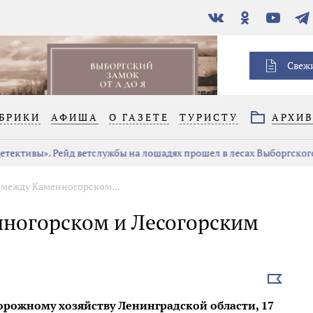
В
Одноклассники
YouTube
Тел
контакте
Свеж
БРИКИ
АФИША
О ГАЗЕТЕ
ТУРИСТУ
АРХИ
тективы». Рейд ветслужбы на лошадях прошел в лесах Выборгского
 между Каменногорском...
ногорском и Лесогорским
Выбрать
новость
орожному хозяйству Ленинградской области, 17