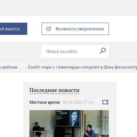
еграм
ий выпуск
Включить уведомления
Искать
В
 района
Скейт-парк у «Авангарда» откроют в День физкульту
Последние новости
Местное время
06.08.2026 17:44
Выбрать
новость