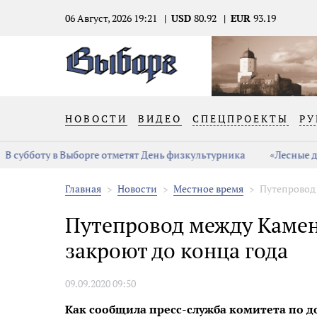
06 Август, 2026 19:21
USD
80.92
EUR
93.19
НОВОСТИ
ВИДЕО
СПЕЦПРОЕКТЫ
РУ
В субботу в Выборге отметят День физкультурника
«Лесные де
Главная
Новости
Местное время
Путепровод
Путепровод между Камен
закроют до конца года
09.09.2020 09:50
Как сообщила пресс-служба комитета по д