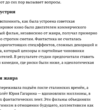
т до сих пор вызывает вопросы.
дустрия
вспомнить, как была устроена советская
жанровое кино было двигателем коммерческого
ый фильм, независимо от жанра, получал примерно
 строгим сметам. Фантастика не считалась
дорогостоящих спецэффектов, сложных декораций и
ма, который цензоры и партийные чиновники
телей. В результате студии предпочитали ставить
 комедии, где риски были ниже, а идеологическая
ля жанра
 переживала подъём после сталинских времён, а
 полёт Юрия Гагарина — вдохновляли миллионы, в
х фантастических лент. Эти фильмы объединяли
птимизм в отношении будущего, коллективизм как