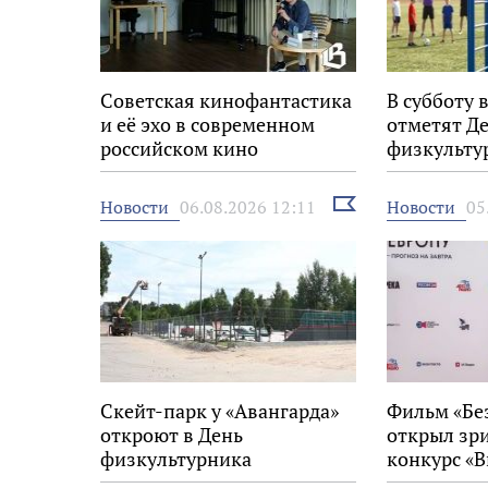
Советская кинофантастика
В субботу 
и её эхо в современном
отметят Д
российском кино
физкульту
Выбрать
Новости
Новости
06.08.2026 12:11
05
новость
Скейт-парк у «Авангарда»
Фильм «Бе
откроют в День
открыл зр
физкультурника
конкурс «В
на 34-м фе