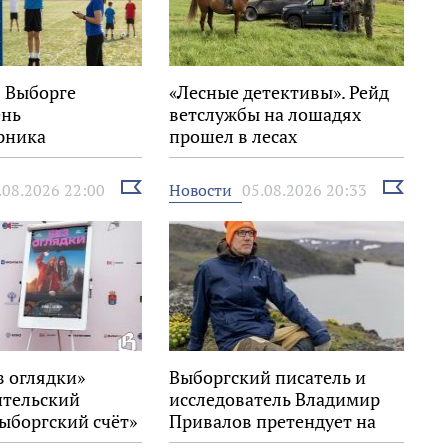
в Выборге
«Лесные детективы». Рейд
ень
ветслужбы на лошадях
рника
прошел в лесах
Выборгского района
Выбрать
Выбрать
Новости
.08.2026 22:00
05.08.2026 20:33
новость
новость
з оглядки»
Выборгский писатель и
ительский
исследователь Владимир
ыборгский счёт»
Привалов претендует на
стивале «Окно в
награду «Знание.Премия»