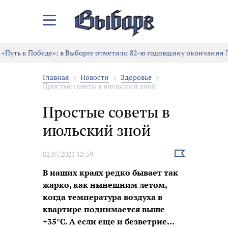
Закрыть/
Открыть
меню
«Путь к Победе»: в Выборге отметили 82-ю годовщину окончания 
Главная
Новости
Здоровье
Простые советы в июльский зной
Простые советы в
июльский зной
Выбрать
02.07.2021 12:59
новость
В наших краях редко бывает так
жарко, как нынешним летом,
когда температура воздуха в
квартире поднимается выше
+35
°
С. А если еще и безветрие…