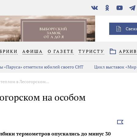
В
Одноклассники
YouTube
Тел
контакте
Свеж
БРИКИ
АФИША
О ГАЗЕТЕ
ТУРИСТУ
АРХИ
ы «Паруса» отметили юбилей своего СНТ
Цикл выставок «Мир 
теплом в Лесогорском...
согорском на особом
Выбрать
новость
лбики термометров опускались до минус 30