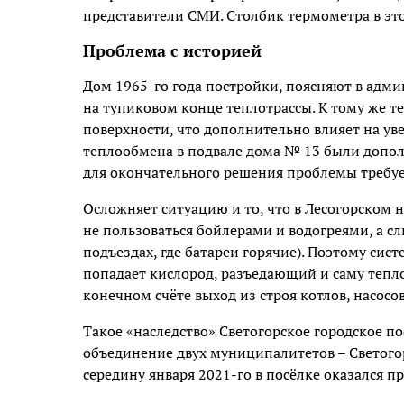
представители СМИ. Столбик термометра в это
Проблема с историей
Дом 1965-го года постройки, поясняют в адми
на тупиковом конце теплотрассы. К тому же т
поверхности, что дополнительно влияет на ув
теплообмена в подвале дома № 13 были допо
для окончательного решения проблемы требует
Осложняет ситуацию и то, что в Лесогорском 
не пользоваться бойлерами и водогреями, а сли
подъездах, где батареи горячие). Поэтому сис
попадает кислород, разъедающий и саму теплот
конечном счёте выход из строя котлов, насосо
Такое «наследство» Светогорское городское п
объединение двух муниципалитетов – Светогор
середину января 2021-го в посёлке оказался 