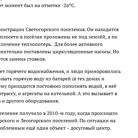
т момент был на отметке -26ºС.
нистрации Светогорского поселения. Он находится
еплосети в посёлке проложены не под землёй, а по
еличение теплопотерь. Для более активного
лнительно поставлены циркуляционные насосы. Но
ся замена стояков.
нет горячего водоснабжения, и люди приноровились
вать горячую воду из батарей (в тех домах и
тему приходится постоянно пополнять водой, в неё
рассу, и агрегаты на котельной. А это вызывает в
в и другого оборудования.
оселение получило в 2010-м году, когда произошло
ского и Лесогорского поселений. По ситуации на
проблемным ещё один объект – досуговый центр.