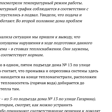
 посмотрели температурный режим работы.
атурный график соблюдается в соответствии с
пустились в подвал. Увидели, что подача и
аботают. Во второй половине дома проблем
нализа ситуации мы пришли к выводу, что
допущены нарушения в ходе подготовки данного
ема – в стояках теплоснабжения. Они заужены,
 соответствует нормам.
ко в одном, пятом подъезде дома № 13 по улице
в считает, что промывка и опрессовка системы здесь
 находится на конце тепломагистрали, расположен
 теплоноситель (горячая вода) добирается до
 тепла там.
– из 5-го подъезда дома № 13 по улице Гагарина).
ртирам, смотрят, как можно устранить
либо принимают соответствующие решения и доводят