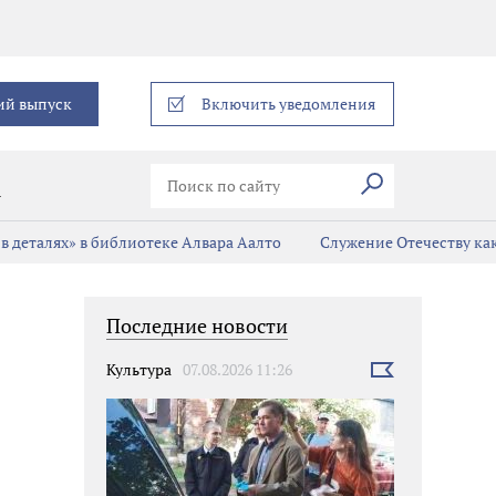
еграм
ий выпуск
Включить уведомления
Искать
В
в деталях» в библиотеке Алвара Аалто
Служение Отечеству ка
Последние новости
Культура
07.08.2026 11:26
Выбрать
новость