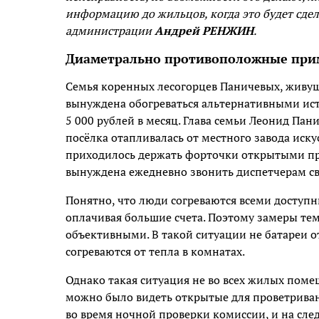
информацию до жильцов, когда это будет сдел
администрации
Андрей РЕНЖИН
.
Диаметрально противоположные пр
Семья коренных лесогорцев Паничевых, живущ
вынуждена обогреваться альтернативными ис
5 000 рублей в месяц. Глава семьи Леонид Панич
посёлка отапливалась от местного завода иску
приходилось держать форточки открытыми пра
вынуждена ежедневно звонить диспетчерам све
Понятно, что люди согреваются всеми доступн
оплачивая большие счета. Поэтому замеры тем
объективными. В такой ситуации не батареи 
согреваются от тепла в комнатах.
Однако такая ситуация не во всех жилых поме
можно было видеть открытые для проветрива
во время ночной проверки комиссии, и на сле