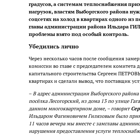
градусов, а системам теплоснабжения пр
нагрузок, властям Выборгского района ну
соцсетях на холод в квартирах одного из 
главы администрации района Ильдара ГИЛ
проблемы взято под особый контроль.
Убедились лично
Через несколько часов после сообщения заме
комиссии во главе с председателем комитета д
капитального строительства Сергеем ПЕТРОВ
квартирах и сделали вывод, что поставщик ус
–
В адрес администрации Выборгского района
посёлка Лесогорский, из дома 13 по улице Га
данном многоквартирном доме, – говорит
Сер
Ильдаром Фагимовичем Гилязовым было приня
11 часов вечера мы вместе с замглавы адми
нарушения предоставления услуги теплоснабж