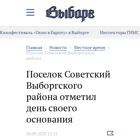
Закрыть/
Открыть
меню
Кинофестиваль «Окно в Европу» в Выборге
Инспекторы ГИМС 
Главная
Новости
Местное время
Поселок Советский Выборгского
района...
Поселок Советский
Выборгского
района отметил
день своего
основания
Выбрать
04.09.2020 12:55
новость