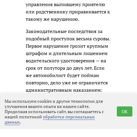
управления выпившему приятелю
или родственнику приравнивается к
такому же нарушению.
Законодательные последствия за
подобный проступок весьма суровы.
Первое нарушение грозит крупным
штрафом и длительным лишением
водительского удостоверения — на
срок от полутора до двух лет. Если
же автомобилист будет пойман
повторно, дело уже не ограничится
административным наказанием:
ему придётся отвечать по уголовной
Мы используем cookies и другие технологии для
статье, а это означает судимость и
улучшения вашего опыта на нашем сайте.
гораздо более серьёзные
Продолжая использовать сайт, вы соглашаетесь с
OK
нашей политикой
обработки персональных
ограничения в будущем.
данных
.
Госавтоинспекция призывает всех