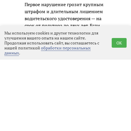
Первое нарушение грозит крупным
штрафом и длительным лишением
водительского удостоверения — на
срок от полутора до двух лет. Если
же автомобилист будет пойман
Мы используем cookies и другие технологии для
улучшения вашего опыта на нашем сайте.
повторно, дело уже не ограничится
Продолжая использовать сайт, вы соглашаетесь с
OK
административным наказанием:
нашей политикой
обработки персональных
данных
.
ему придётся отвечать по уголовной
статье, а это означает судимость и
гораздо более серьёзные
ограничения в будущем.
Госавтоинспекция призывает всех
участников движения не надеяться
на авось и помнить, что
единственный надёжный способ
избежать беды — это полностью
исключить алкоголь перед любой
поездкой. В конце концов, вызвать