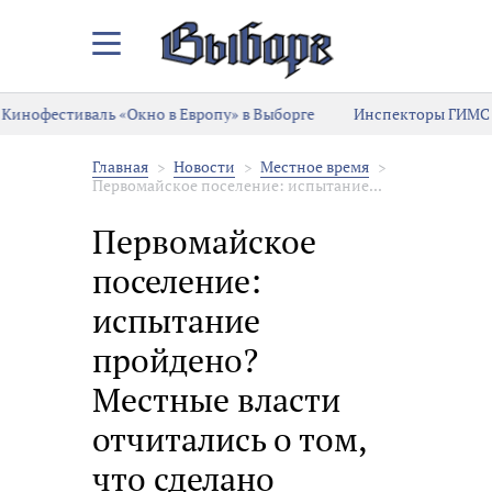
Закрыть/
Открыть
меню
Кинофестиваль «Окно в Европу» в Выборге
Инспекторы ГИМС 
Главная
Новости
Местное время
Первомайское поселение: испытание...
Первомайское
поселение:
испытание
пройдено?
Местные власти
отчитались о том,
что сделано