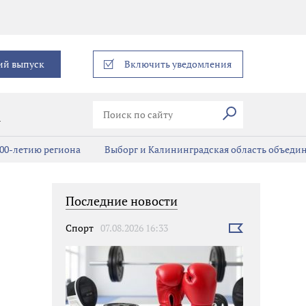
еграм
ий выпуск
Включить уведомления
Искать
В
00-летию региона
Выборг и Калининградская область объедин
Последние новости
Спорт
07.08.2026 16:33
Выбрать
новость