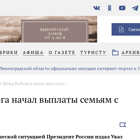
В
Одноклассники
YouTube
Тел
контакте
Свеж
БРИКИ
АФИША
О ГАЗЕТЕ
ТУРИСТУ
АРХИ
 Ленинградской области официально запущен интернет-портал к 1
 фонд Выборга начал выплаты...
а начал выплаты семьям с
Выбрать
новость
ической ситуацией Президент России издал Указ