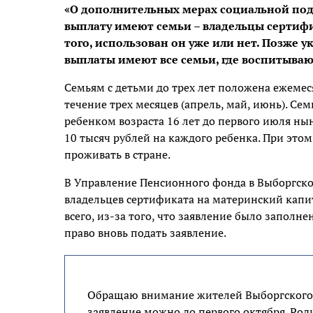
«О дополнительных мерах социальной под
выплату имеют семьи – владельцы сертиф
того, использован он уже или нет. Позже у
выплаты имеют все семьи, где воспитывают
Семьям с детьми до трех лет положена ежемес
течение трех месяцев (апрель, май, июнь). Сем
ребенком возраста 16 лет до первого июля ны
10 тысяч рублей на каждого ребенка. При это
проживать в стране.
В Управление Пенсионного фонда в Выборгском
владельцев сертификата на материнский капит
всего, из-за того, что заявление было заполн
право вновь подать заявление.
Обращаю внимание жителей Выборгского ра
заявление можно до первого октября. Род