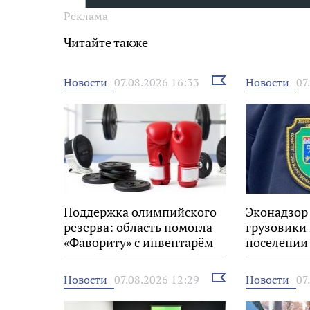
Реклама
Читайте также
Выбрать
Новости
Новости
07.08.2026 16:33
07
новость
Поддержка олимпийского
Эконадзор
резерва: область помогла
грузовики
«Фавориту» с инвентарём
поселении
Выбрать
Новости
Новости
07.08.2026 12:29
07
новость