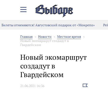
Закрыть/
Открыть
меню
Билеты отменяются! Августовский подарок от «Монрепо»
Рей
Главная
Новости
Местное время
Новый экомаршрут создадут в
Гвардейском
Новый экомаршрут
создадут в
Гвардейском
Выбрать
21.06.2021 16:36
новость