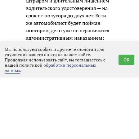
штрафом и длительным лишением
водительского удостоверения — на
срок от полутора до двух лет. Если
же автомобилист будет пойман
повторно, дело уже не ограничится
административным наказанием:
ему придётся отвечать по уголовной
Мы используем cookies и другие технологии для
статье, а это означает судимость и
улучшения вашего опыта на нашем сайте.
гораздо более серьёзные
Продолжая использовать сайт, вы соглашаетесь с
OK
нашей политикой
обработки персональных
ограничения в будущем.
данных
.
Госавтоинспекция призывает всех
участников движения не надеяться
на авось и помнить, что
единственный надёжный способ
избежать беды — это полностью
исключить алкоголь перед любой
поездкой. В конце концов, вызвать
такси или воспользоваться