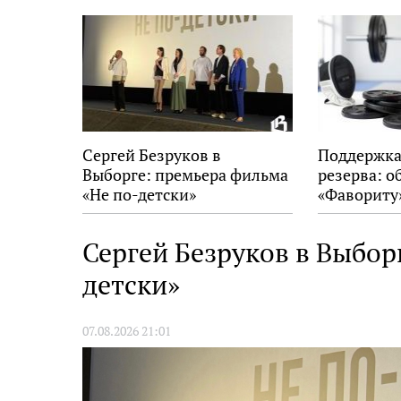
новость
Сергей Безруков в
Поддержка
Выборге: премьера фильма
резерва: о
«Не по-детски»
«Фавориту
Сергей Безруков в Выбор
детски»
07.08.2026 21:01