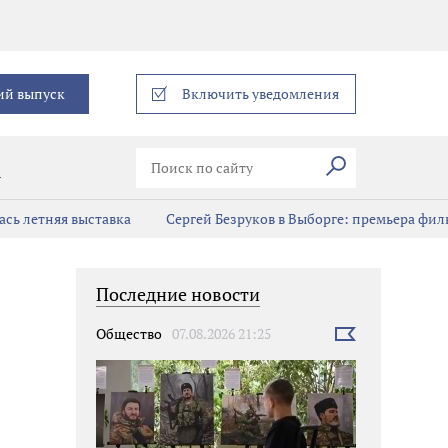
еграм
ий выпуск
Включить уведомления
Искать
В
сь летняя выставка
Сергей Безруков в Выборге: премьера фил
Последние новости
Общество
07.08.2026 21:25
Выбрать
новость