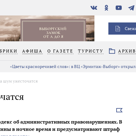
В
Одноклассники
YouTube
Тел
контакте
Свеж
БРИКИ
АФИША
О ГАЗЕТЕ
ТУРИСТУ
АРХИ
«Цветы красноречивей слов»: в ВЦ «Эрмитаж-Выборг» открыла
за шум ужесточатся
очатся
Выбрать
новость
Кодекс об административных правонарушениях. В
шины в ночное время и предусматривают штраф