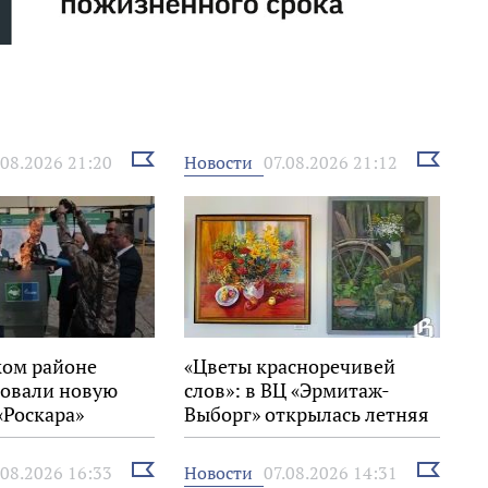
Выбрать
Выбрать
Новости
.08.2026 21:20
07.08.2026 21:12
новость
новость
ком районе
«Цветы красноречивей
овали новую
слов»: в ВЦ «Эрмитаж-
«Роскара»
Выборг» открылась летняя
выставка
Выбрать
Выбрать
Новости
.08.2026 16:33
07.08.2026 14:31