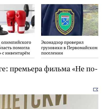
новость
новость
 олимпийского
Эконадзор проверил
бласть помогла
грузовики в Первомайском
» с инвентарём
поселении
ге: премьера фильма «Не по-
Выбрать
новость