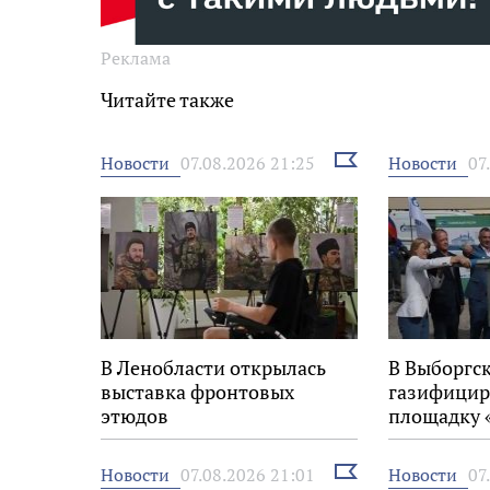
Реклама
Читайте также
Выбрать
Новости
Новости
07.08.2026 21:25
07
новость
В Ленобласти открылась
В Выборгс
выставка фронтовых
газифицир
этюдов
площадку 
Выбрать
Новости
Новости
07.08.2026 21:01
07