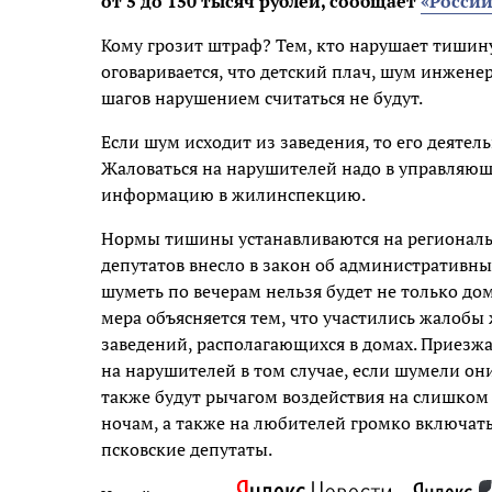
от 5 до 150 тысяч рублей, сообщает
«Россий
Кому грозит штраф? Тем, кто нарушает тишину 
оговаривается, что детский плач, шум инжен
шагов нарушением считаться не будут.
Если шум исходит из заведения, то его деятел
Жаловаться на нарушителей надо в управляющ
информацию в жилинспекцию.
Нормы тишины устанавливаются на региональн
депутатов внесло в закон об административн
шуметь по вечерам нельзя будет не только дом
мера объясняется тем, что участились жалоб
заведений, располагающихся в домах. Приезжа
на нарушителей в том случае, если шумели он
также будут рычагом воздействия на слишко
ночам, а также на любителей громко включат
псковские депутаты.