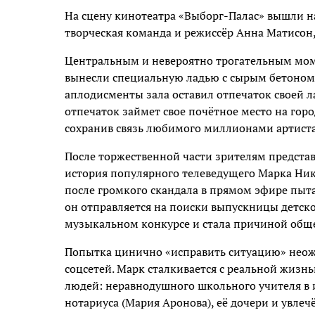
На сцену кинотеатра «Выборг-Палас» вышли на
творческая команда и режиссёр Анна Матисон,
Центральным и невероятно трогательным моме
вынесли специальную ладью с сырым бетоном,
аплодисменты зала оставил отпечаток своей 
отпечаток займет свое почётное место на горо
сохранив связь любимого миллионами артиста
После торжественной части зрителям представ
история популярного телеведущего Марка Ник
после громкого скандала в прямом эфире пыта
он отправляется на поиски выпускницы детског
музыкальном конкурсе и стала причиной обще
Попытка цинично «исправить ситуацию» неож
соцсетей. Марк сталкивается с реальной жизн
людей: неравнодушного школьного учителя в 
нотариуса (Мария Аронова), её дочери и увлеч