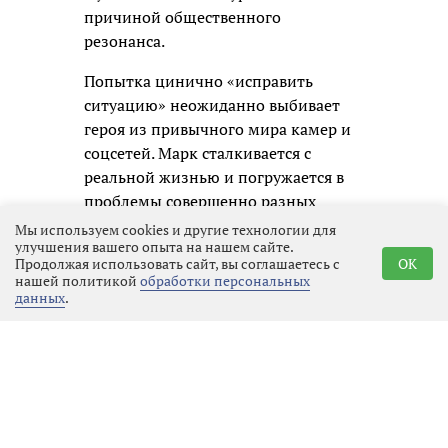
причиной общественного
резонанса.
Попытка цинично «исправить
ситуацию» неожиданно выбивает
героя из привычного мира камер и
соцсетей. Марк сталкивается с
реальной жизнью и погружается в
проблемы совершенно разных
людей: неравнодушного школьного
Мы используем cookies и другие технологии для
улучшения вашего опыта на нашем сайте.
учителя в исполнении Фёдора
Продолжая использовать сайт, вы соглашаетесь с
OK
Добронравова, строгого нотариуса
нашей политикой
обработки персональных
(Мария Аронова), её дочери и
данных
.
увлечённых волонтёров. Постепенно
участие в чужих судьбах и череда
простых добрых дел кардинально
меняют самого телеведущего,
заставляя его впервые по-
настоящему взглянуть на