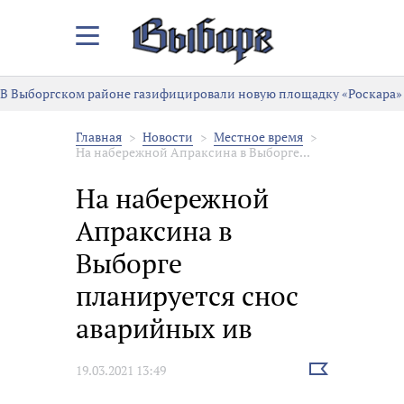
Закрыть/
Открыть
меню
В Выборгском районе газифицировали новую площадку «Роскара»
Главная
Новости
Местное время
На набережной Апраксина в Выборге...
На набережной
Апраксина в
Выборге
планируется снос
аварийных ив
Выбрать
19.03.2021 13:49
новость