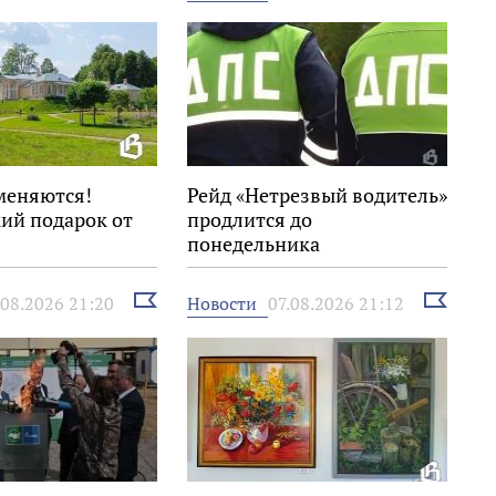
новость
новость
меняются!
Рейд «Нетрезвый водитель»
ий подарок от
продлится до
понедельника
Выбрать
Выбрать
Новости
.08.2026 21:20
07.08.2026 21:12
новость
новость