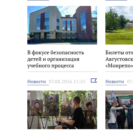
новость
В фокусе безопасность
Билеты от
детей и организация
Августовск
учебного процесса
«Монрепо»
Выбрать
Новости
Новости
07.08.2026 21:25
07
новость