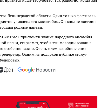
 нравится наше творчество. Так радостно, когда зал
тва Ленинградской области. Один только фестиваль
риятно удивлена его масштабом. Он вполне достоин
нградцы родные напевы.
зря «Марье» присвоили звание народного ансамбля.
й песни, стараемся, чтобы эти мелодии вошли в
это особенно важно. Очень ждем возобновления
 репертуар. Одним из подарков публике станут
 Федоровых.