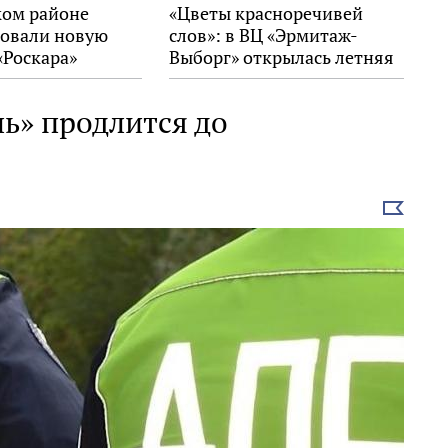
ком районе
«Цветы красноречивей
овали новую
слов»: в ВЦ «Эрмитаж-
«Роскара»
Выборг» открылась летняя
выставка
ь» продлится до
Выбрать
новость