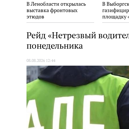
В Ленобласти открылась
В Выборгс
выставка фронтовых
газифицир
этюдов
площадку 
Рейд «Нетрезвый водител
понедельника
08.08.2026 12:44