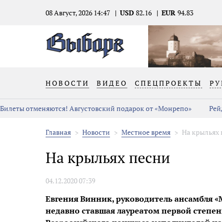
08 Август, 2026 14:47
USD
82.16
EUR
94.83
НОВОСТИ
ВИДЕО
СПЕЦПРОЕКТЫ
РУ
Билеты отменяются! Августовский подарок от «Монрепо»
Рей
Главная
Новости
Местное время
На крыльях
На крыльях песни
04.12.2020 07:39
Евгения Винник, руководитель ансамбля «
недавно ставшая лауреатом первой степен