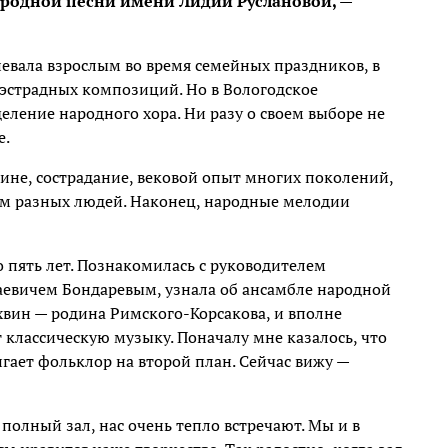
ародной песни имени Лидии Руслановой, —
евала взрослым во время семейных праздников, в
 эстрадных композиций. Но в Вологодское
еление народного хора. Ни разу о своем выборе не
е.
дине, сострадание, вековой опыт многих поколений,
сем разных людей. Наконец, народные мелодии
о пять лет. Познакомилась с руководителем
евичем Бондаревым, узнала об ансамбле народной
хвин — родина Римского-Корсакова, и вполне
 классическую музыку. Поначалу мне казалось, что
гает фольклор на второй план. Сейчас вижу —
полный зал, нас очень тепло встречают. Мы и в