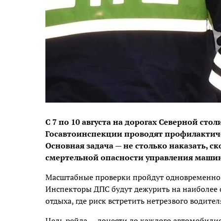
С 7 по 10 августа на дорогах Северной ст
Госавтоинспекции проводят профилактиче
Основная задача — не столько наказать, с
смертельной опасности управления машин
Масштабные проверки пройдут одновременно в
Инспекторы ДПС будут дежурить на наиболее о
отдыха, где риск встретить нетрезвого водите
Цель рейда — донести до каждого автомобили