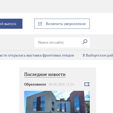
еграм
ий выпуск
Включить уведомления
Искать
В
асти открылась выставка фронтовых этюдов
В Выборгском ра
Последние новости
Образование
08.08.2026 12:54
Выбрать
новость