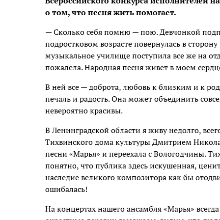
Всероссийского конкурса исполнителей н
о том, что песня жить помогает.
— Сколько себя помню — пою. Девчонкой подп
подростковом возрасте повернулась в сторону
музыкальное училище поступила все же на отд
пожалела. Народная песня живет в моем сердц
В ней все — доброта, любовь к близким и к ро
печаль и радость. Она может объединить сов
невероятно красивы.
В Ленинградской области я живу недолго, всег
Тихвинского дома культуры Дмитрием Никола
песни «Марья» и переехала с Вологодчины. Ти
понятно, что публика здесь искушенная, ценит
наследие великого композитора как бы отодви
ошибалась!
На концертах нашего ансамбля «Марья» всегда 