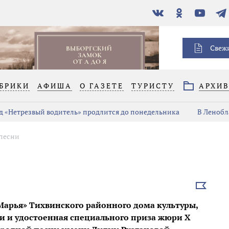
В
Одноклассники
YouTube
Тел
контакте
Свеж
БРИКИ
АФИША
О ГАЗЕТЕ
ТУРИСТУ
АРХИ
д «Нетрезвый водитель» продлится до понедельника
В Ленобл
 песни
Выбрать
новость
Марья» Тихвинского районного дома культуры,
и и удостоенная специального приза жюри Х