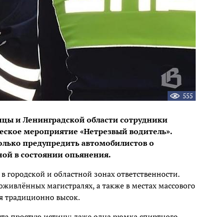
555
олицы и Ленинградской области сотрудники
ское мероприятие «Нетрезвый водитель».
колько предупредить автомобилистов о
ой в состоянии опьянения.
 городской и областной зонах ответственности.
живлённых магистралях, а также в местах массового
ля традиционно высок.
ста простую истину: даже одна рюмка спиртного