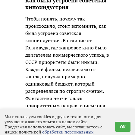
Как была устроена советская
киноиндустрия
Чтобы понять, почему так
происходило, стоит вспомнить, как
была устроена советская
киноиндустрия. В отличие от
Голливуда, где жанровое кино было
двигателем коммерческого успеха, в
СССР приоритеты были иными.
Каждый фильм, независимо от
жанра, получал примерно
одинаковый бюджет, который
распределялся по строгим сметам.
Фантастика не считалась
приоритетным направлением: она
требовала дорогостоящих
Мы используем cookies и другие технологии для
спецэффектов, сложных декораций
улучшения вашего опыта на нашем сайте.
Продолжая использовать сайт, вы соглашаетесь с
OK
и часто выходила за рамки
нашей политикой
обработки персональных
привычного реализма, который