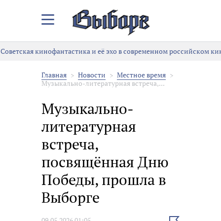
Закрыть/
Открыть
меню
оветская кинофантастика и её эхо в современном российском кин
Главная
Новости
Местное время
Музыкально-литературная встреча,...
Музыкально-
литературная
встреча,
посвящённая Дню
Победы, прошла в
Выборге
Выбрать
09.05.2026 01:05