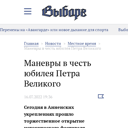
Закрыть/
Открыть
меню
Перемены на «Авангарде» или новое дыхание для спорта
Выбо
Главная
Новости
Местное время
Маневры в честь юбилея Петра Великого
Маневры в честь
юбилея Петра
Великого
Выбрать
16.07.2022 19:36
новость
Сегодня в Анненских
укреплениях прошло
торжественное открытие
исторического фестиваля