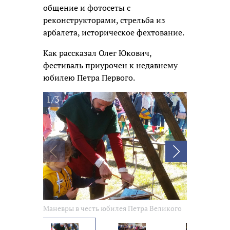
общение и фотосеты с
реконструкторами, стрельба из
арбалета, историческое фехтование.
Как рассказал Олег Юкович,
фестиваль приурочен к недавнему
юбилею Петра Первого.
1/3
Маневры в честь юбилея Петра Великого
Маневры в ч