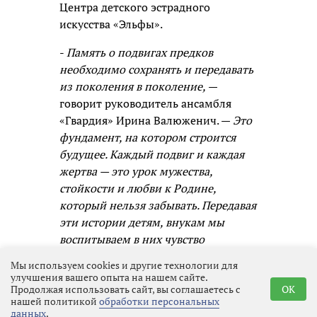
Центра детского эстрадного
искусства «Эльфы».
-
Память о подвигах предков
необходимо сохранять и передавать
из поколения в поколение,
—
говорит руководитель ансамбля
«Гвардия» Ирина Валюженич. —
Это
фундамент, на котором строится
будущее. Каждый подвиг и каждая
жертва — это урок мужества,
стойкости и любви к Родине,
который нельзя забывать. Передавая
эти истории детям, внукам мы
воспитываем в них чувство
ответственности, гордости и
Мы используем cookies и другие технологии для
единства с народом. Я рада, что
улучшения вашего опыта на нашем сайте.
Продолжая использовать сайт, вы соглашаетесь с
OK
через творчество и музыку могу
нашей политикой
обработки персональных
быть частью этого процесса.
данных
.