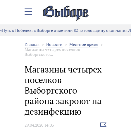
Закрыть/
Открыть
меню
«Путь к Победе»: в Выборге отметили 82-ю годовщину окончания 
Главная
Новости
Местное время
Магазины четырех поселков
Выборгского...
Магазины четырех
поселков
Выборгского
района закроют на
дезинфекцию
Выбрать
29.04.2020 14:03
новость