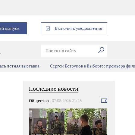
еграм
ий выпуск
Включить уведомления
Искать
В
сь летняя выставка
Сергей Безруков в Выборге: премьера фил
Последние новости
Общество
07.08.2026 21:25
Выбрать
новость