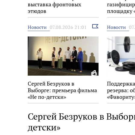
выставка фронтовых
газифицир
этюдов
площадку 
Выбрать
Новости
Новости
07.08.2026 21:01
07
новость
Сергей Безруков в
Поддержка
Выборге: премьера фильма
резерва: о
«Не по-детски»
«Фавориту
Сергей Безруков в Выбор
детски»