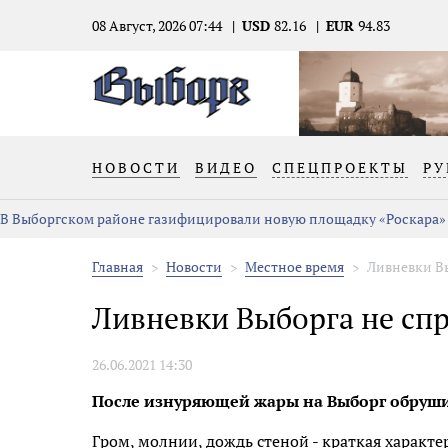
08 Август, 2026 07:44
USD
82.16
EUR
94.83
НОВОСТИ
ВИДЕО
СПЕЦПРОЕКТЫ
РУ
В Выборгском районе газифицировали новую площадку «Роскара»
Главная
Новости
Местное время
Ливневки В
Ливневки Выборга не сп
26.06.2021 14:30
После изнуряющей жары на Выборг обруши
Гром, молнии, дождь стеной - краткая харак