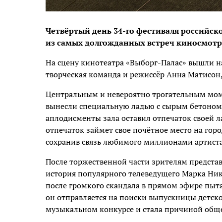
Четвёртый день 34-го фестиваля российск
из самых долгожданных встреч киносмотр
На сцену кинотеатра «Выборг-Палас» вышли на
творческая команда и режиссёр Анна Матисон,
Центральным и невероятно трогательным моме
вынесли специальную ладью с сырым бетоном,
аплодисменты зала оставил отпечаток своей 
отпечаток займет свое почётное место на горо
сохранив связь любимого миллионами артиста
После торжественной части зрителям представ
история популярного телеведущего Марка Ник
после громкого скандала в прямом эфире пыта
он отправляется на поиски выпускницы детског
музыкальном конкурсе и стала причиной обще