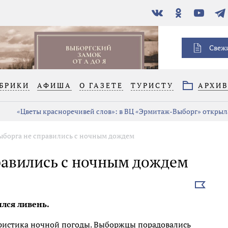
В
Одноклассники
YouTube
Тел
контакте
Свеж
БРИКИ
АФИША
О ГАЗЕТЕ
ТУРИСТУ
АРХИ
«Цветы красноречивей слов»: в ВЦ «Эрмитаж-Выборг» открыла
ыборга не справились с ночным дождем
равились с ночным дождем
Выбрать
новость
лся ливень.
теристика ночной погоды. Выборжцы порадовались