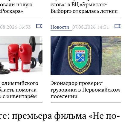
овали новую
слов»: в ВЦ «Эрмитаж-
«Роскара»
Выборг» открылась летняя
выставка
Выбрать
Выбрать
Новости
.08.2026 16:33
07.08.2026 14:31
новость
новость
 олимпийского
Эконадзор проверил
бласть помогла
грузовики в Первомайском
» с инвентарём
поселении
ге: премьера фильма «Не по-