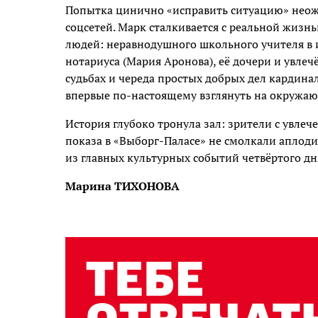
Попытка цинично «исправить ситуацию» неож
соцсетей. Марк сталкивается с реальной жизн
людей: неравнодушного школьного учителя в 
нотариуса (Мария Аронова), её дочери и увлеч
судьбах и череда простых добрых дел кардина
впервые по-настоящему взглянуть на окружа
История глубоко тронула зал: зрители с увле
показа в «Выборг-Паласе» не смолкали аплод
из главных культурных событий четвёртого дн
Марина ТИХОНОВА