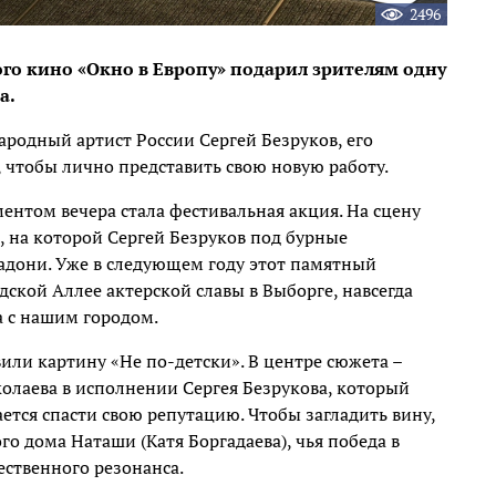
2496
ого кино «Окно в Европу» подарил зрителям одну
а.
родный артист России Сергей Безруков, его
 чтобы лично представить свою новую работу.
нтом вечера стала фестивальная акция. На сцену
 на которой Сергей Безруков под бурные
ладони. Уже в следующем году этот памятный
дской Аллее актерской славы в Выборге, навсегда
 с нашим городом.
или картину «Не по-детски». В центре сюжета –
олаева в исполнении Сергея Безрукова, который
ется спасти свою репутацию. Чтобы загладить вину,
о дома Наташи (Катя Боргадаева), чья победа в
ственного резонанса.