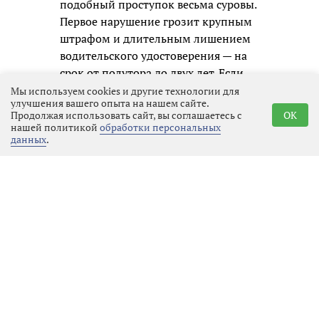
подобный проступок весьма суровы.
Первое нарушение грозит крупным
штрафом и длительным лишением
водительского удостоверения — на
срок от полутора до двух лет. Если
же автомобилист будет пойман
Мы используем cookies и другие технологии для
улучшения вашего опыта на нашем сайте.
повторно, дело уже не ограничится
Продолжая использовать сайт, вы соглашаетесь с
OK
административным наказанием:
нашей политикой
обработки персональных
данных
.
ему придётся отвечать по уголовной
статье, а это означает судимость и
гораздо более серьёзные
ограничения в будущем.
Госавтоинспекция призывает всех
участников движения не надеяться
на авось и помнить, что
единственный надёжный способ
избежать беды — это полностью
исключить алкоголь перед любой