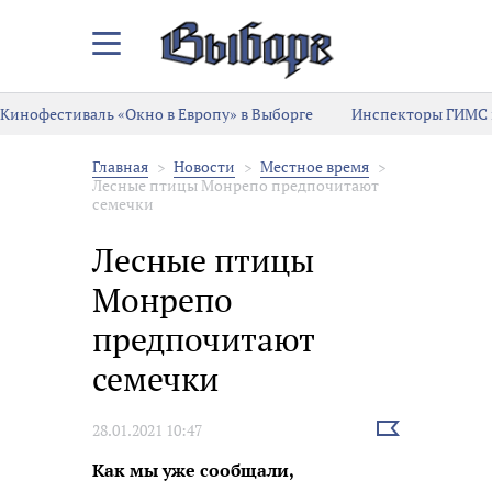
Закрыть/
Открыть
меню
Кинофестиваль «Окно в Европу» в Выборге
Инспекторы ГИМС 
Главная
Новости
Местное время
Лесные птицы Монрепо предпочитают
семечки
Лесные птицы
Монрепо
предпочитают
семечки
Выбрать
28.01.2021 10:47
новость
Как мы уже сообщали,