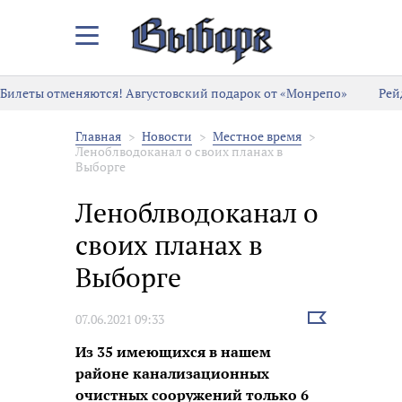
Закрыть/
Открыть
меню
Билеты отменяются! Августовский подарок от «Монрепо»
Рей
Главная
Новости
Местное время
Леноблводоканал о своих планах в
Выборге
Леноблводоканал о
своих планах в
Выборге
Выбрать
07.06.2021 09:33
новость
Из 35 имеющихся в нашем
районе канализационных
очистных сооружений только 6