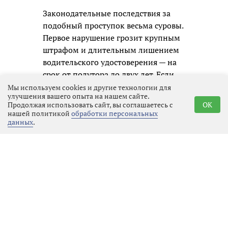
Законодательные последствия за
подобный проступок весьма суровы.
Первое нарушение грозит крупным
штрафом и длительным лишением
водительского удостоверения — на
срок от полутора до двух лет. Если
же автомобилист будет пойман
Мы используем cookies и другие технологии для
улучшения вашего опыта на нашем сайте.
повторно, дело уже не ограничится
Продолжая использовать сайт, вы соглашаетесь с
OK
административным наказанием:
нашей политикой
обработки персональных
данных
.
ему придётся отвечать по уголовной
статье, а это означает судимость и
гораздо более серьёзные
ограничения в будущем.
Госавтоинспекция призывает всех
участников движения не надеяться
на авось и помнить, что
единственный надёжный способ