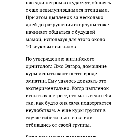
наседки негромко кудахчут, общаясь
с еще невылупившимися птенцами.
При этом цыпленок за несколько
дней до разрушения скорлупы тоже
начинает общаться с будущей
мамой, используя для этого около
10 звуковых сигналов.
По утверждению английского
орнитолога Джо Эдгара, домашние
куры испытывают нечто вроде
эмпатии. Ему удалось доказать это
экспериментально. Когда цыпленок
испытывал стресс, его мать вела себя
так, как будто она сама подвергается
неудобствам. А еще куры грустят в
случае гибели цыпленка или
отбившись от своей группы.
Вот в чем можно позавидовать