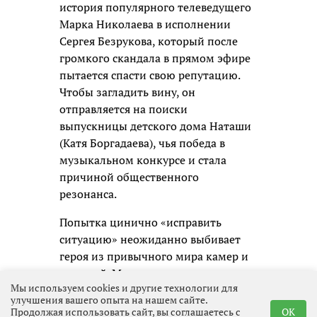
история популярного телеведущего
Марка Николаева в исполнении
Сергея Безрукова, который после
громкого скандала в прямом эфире
пытается спасти свою репутацию.
Чтобы загладить вину, он
отправляется на поиски
выпускницы детского дома Наташи
(Катя Боргадаева), чья победа в
музыкальном конкурсе и стала
причиной общественного
резонанса.
Попытка цинично «исправить
ситуацию» неожиданно выбивает
героя из привычного мира камер и
соцсетей. Марк сталкивается с
Мы используем cookies и другие технологии для
реальной жизнью и погружается в
улучшения вашего опыта на нашем сайте.
проблемы совершенно разных
Продолжая использовать сайт, вы соглашаетесь с
OK