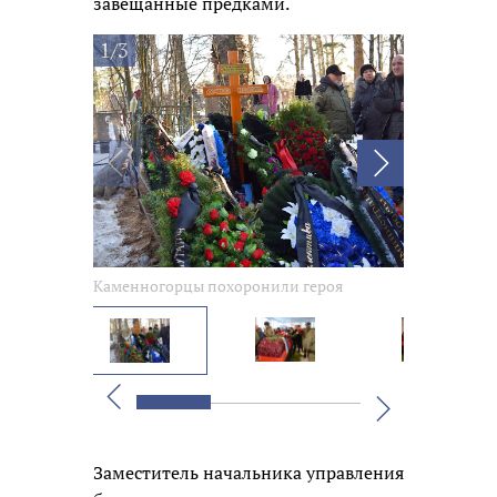
завещанные предками.
1/3
Каменногорцы похоронили героя
Каменногор
Вперед
Назад
Заместитель начальника управления