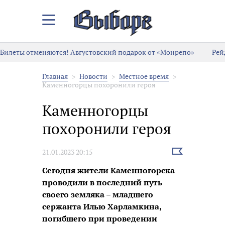
Закрыть/
Открыть
меню
Билеты отменяются! Августовский подарок от «Монрепо»
Рей
Главная
Новости
Местное время
Каменногорцы похоронили героя
Каменногорцы
похоронили героя
Выбрать
21.01.2023 20:15
новость
Сегодня жители Каменногорска
проводили в последний путь
своего земляка – младшего
сержанта Илью Харламкина,
погибшего при проведении