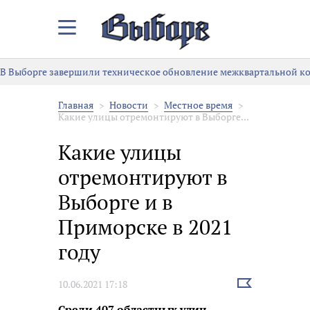
Закрыть/
Открыть
меню
В Выборге завершили техническое обновление межквартальной к
Главная
Новости
Местное время
Какие улицы отремонтируют в Выборге...
Какие улицы
отремонтируют в
Выборге и в
Приморске в 2021
году
Выбрать
10.06.2021 17:18
новость
Среди 407 областных улиц,