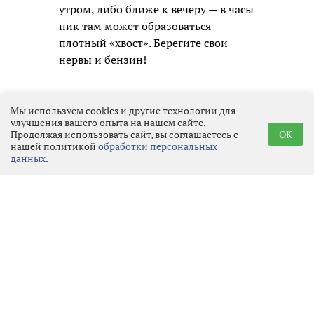
утром, либо ближе к вечеру — в часы
пик там может образоваться
плотный «хвост». Берегите свои
нервы и бензин!
Мы используем cookies и другие технологии для
улучшения вашего опыта на нашем сайте.
Продолжая использовать сайт, вы соглашаетесь с
OK
нашей политикой
обработки персональных
данных
.
Реклама
Последние новости
Культура
09.08.2026 17:54
Выбрать
новость