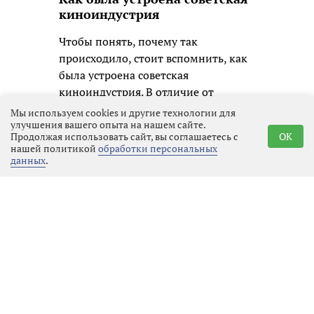
киноиндустрия
Чтобы понять, почему так
происходило, стоит вспомнить, как
была устроена советская
киноиндустрия. В отличие от
Голливуда, где жанровое кино было
Мы используем cookies и другие технологии для
улучшения вашего опыта на нашем сайте.
двигателем коммерческого успеха, в
Продолжая использовать сайт, вы соглашаетесь с
OK
СССР приоритеты были иными.
нашей политикой
обработки персональных
Каждый фильм, независимо от
данных
.
жанра, получал примерно
одинаковый бюджет, который
распределялся по строгим сметам.
Фантастика не считалась
приоритетным направлением: она
требовала дорогостоящих
спецэффектов, сложных декораций
и часто выходила за рамки
привычного реализма, который