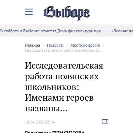
Закрыть/
Открыть
меню
 субботу в Выборге отметят День физкультурника
«Лесные дет
Главная
Новости
Местное время
Исследовательская работа полянских...
Исследовательская
работа полянских
школьников:
Именами героев
названы...
Выбрать
18.04.2020 22:54
новость
Валентина ГЕРАСИМОВА