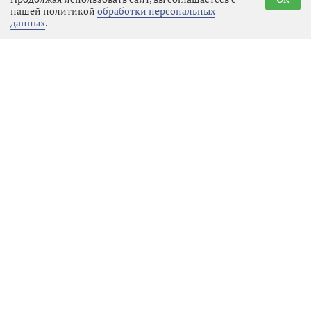
нашей политикой
обработки персональных
Местное время
10.08.2026 16:22
Выбрать
данных
.
новость
В библиотеке Алвара Аалто
сегодня стартовала акция
«Книга за корм»
Местное время
10.08.2026 15:21
Выбрать
новость