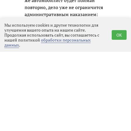
же автомобилист будет пойман
повторно, дело уже не ограничится
административным наказанием:
ему придётся отвечать по уголовной
Мы используем cookies и другие технологии для
статье, а это означает судимость и
улучшения вашего опыта на нашем сайте.
Продолжая использовать сайт, вы соглашаетесь с
OK
гораздо более серьёзные
нашей политикой
обработки персональных
ограничения в будущем.
данных
.
Госавтоинспекция призывает всех
участников движения не надеяться
на авось и помнить, что
единственный надёжный способ
избежать беды — это полностью
исключить алкоголь перед любой
поездкой. В конце концов, вызвать
такси или воспользоваться
общественным транспортом
гораздо дешевле и безопаснее, чем
потом расплачиваться деньгами,