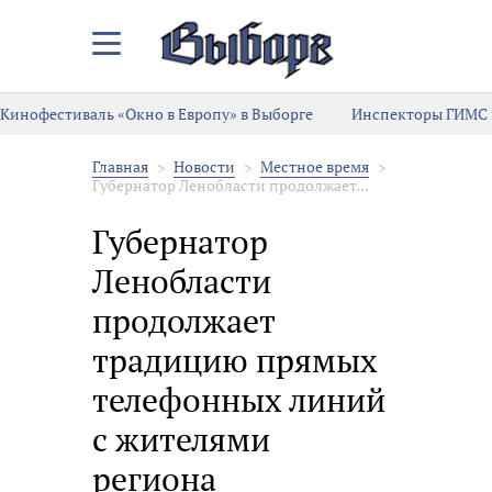
Закрыть/
Открыть
меню
Кинофестиваль «Окно в Европу» в Выборге
Инспекторы ГИМС 
Главная
Новости
Местное время
Губернатор Ленобласти продолжает...
Губернатор
Ленобласти
продолжает
традицию прямых
телефонных линий
с жителями
региона