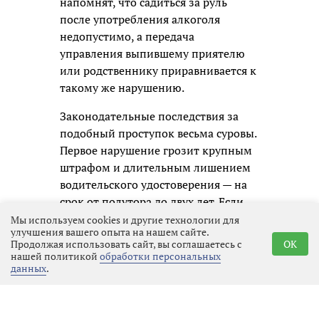
напомнят, что садиться за руль
после употребления алкоголя
недопустимо, а передача
управления выпившему приятелю
или родственнику приравнивается к
такому же нарушению.
Законодательные последствия за
подобный проступок весьма суровы.
Первое нарушение грозит крупным
штрафом и длительным лишением
водительского удостоверения — на
срок от полутора до двух лет. Если
же автомобилист будет пойман
Мы используем cookies и другие технологии для
улучшения вашего опыта на нашем сайте.
повторно, дело уже не ограничится
Продолжая использовать сайт, вы соглашаетесь с
OK
административным наказанием:
нашей политикой
обработки персональных
данных
.
ему придётся отвечать по уголовной
статье, а это означает судимость и
гораздо более серьёзные