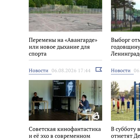
Перемены на «Авангарде»
Выборг от
или новое дыхание для
годовщину
спорта
Ленинград
Выбрать
Новости
Новости
06.08.2026 17:44
06
новость
Советская кинофантастика
В субботу 
и её эхо в современном
отметят Д