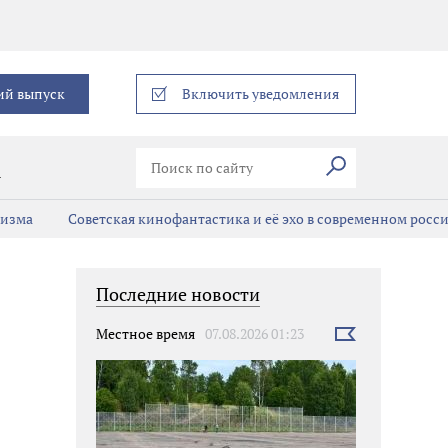
еграм
ий выпуск
Включить уведомления
Искать
В
мизма
Советская кинофантастика и её эхо в современном росс
Последние новости
Местное время
07.08.2026 01:23
Выбрать
новость