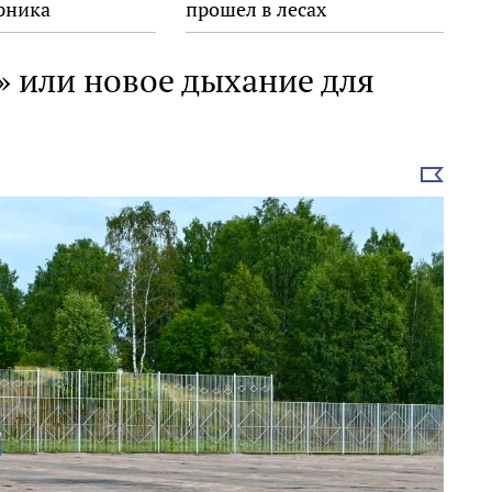
рника
прошел в лесах
Выборгского района
» или новое дыхание для
Выбрать
новость