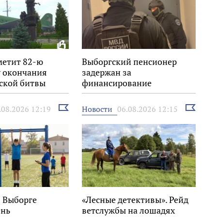
метит 82-ю
Выборгский пенсионер
 окончания
задержан за
ской битвы
финансирование
экстремизма
Выбрать
Выбрать
Новости
.08.2026 12:19
06.08.2026 12:15
новость
новость
в Выборге
«Лесные детективы». Рейд
ень
ветслужбы на лошадях