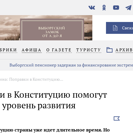
В
Одноклассники
YouTube
Тел
контакте
Свеж
БРИКИ
АФИША
О ГАЗЕТЕ
ТУРИСТУ
АРХИ
Выборгский пенсионер задержан за финансирование экстре
ина: Поправки в Конституцию...
ки в Конституцию помогут
 уровень развития
Выбрать
новость
уцию страны уже идет длительное время. Но