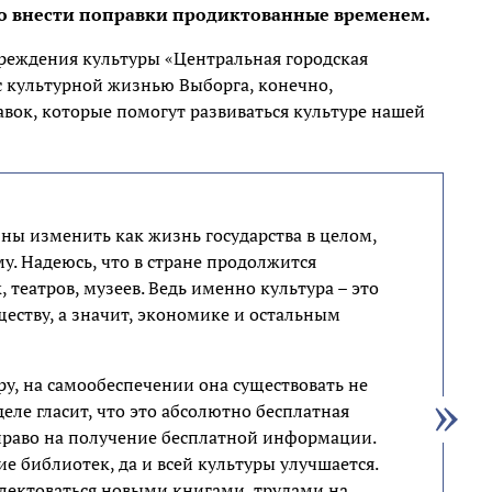
димо внести поправки продиктованные временем.
реждения культуры «Центральная городская
 с культурной жизнью Выборга, конечно,
авок, которые помогут развиваться культуре нашей
ны изменить как жизнь государства в целом,
у. Надеюсь, что в стране продолжится
 театров, музеев. Ведь именно культура – это
ществу, а значит, экономике и остальным
ру, на самообеспечении она существовать не
еле гласит, что это абсолютно бесплатная
 право на получение бесплатной информации.
е библиотек, да и всей культуры улучшается.
плектоваться новыми книгами, трудами на