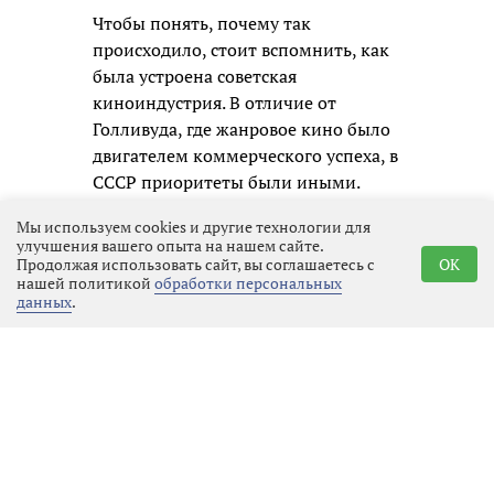
Чтобы понять, почему так
происходило, стоит вспомнить, как
была устроена советская
киноиндустрия. В отличие от
Голливуда, где жанровое кино было
двигателем коммерческого успеха, в
СССР приоритеты были иными.
Каждый фильм, независимо от
Мы используем cookies и другие технологии для
жанра, получал примерно
улучшения вашего опыта на нашем сайте.
одинаковый бюджет, который
Продолжая использовать сайт, вы соглашаетесь с
OK
нашей политикой
обработки персональных
распределялся по строгим сметам.
данных
.
Фантастика не считалась
приоритетным направлением: она
требовала дорогостоящих
спецэффектов, сложных декораций
и часто выходила за рамки
привычного реализма, который
цензоры и партийные чиновники