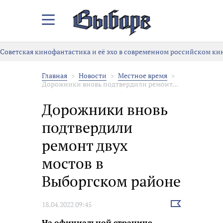
Закрыть/
Открыть
меню
Советская кинофантастика и её эхо в современном российском ки
Главная
Новости
Местное время
Дорожники вновь подтвердили ремонт...
Дорожники вновь
подтвердили
ремонт двух
мостов в
Выборгском районе
Выбрать
18.04.2022 09:45
новость
На официальной странице