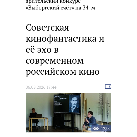
зрительский конкурс
«Выборгский счёт» на 34-м
фестивале «Окно в Европу»
Советская
кинофантастика и
её эхо в
современном
российском кино
Выбрать
06.08.2026 17:44
новость
1238