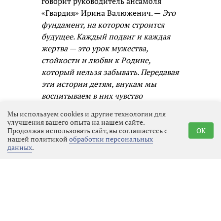
говорит руководитель ансамбля
«Гвардия» Ирина Валюженич. —
Это
фундамент, на котором строится
будущее. Каждый подвиг и каждая
жертва — это урок мужества,
стойкости и любви к Родине,
который нельзя забывать. Передавая
эти истории детям, внукам мы
воспитываем в них чувство
ответственности, гордости и
Мы используем cookies и другие технологии для
единства с народом. Я рада, что
улучшения вашего опыта на нашем сайте.
Продолжая использовать сайт, вы соглашаетесь с
OK
через творчество и музыку могу
нашей политикой
обработки персональных
быть частью этого процесса.
данных
.
Участник ансамбля «Гвардия»
Михаил Дубайлов отметил, что
сохранение памяти о подвигах — это
долг каждого. Будущие поколения
должны знать, какой ценой была